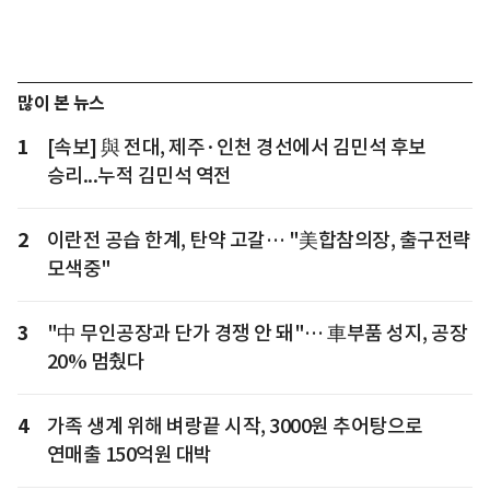
많이 본 뉴스
1
[속보] 與 전대, 제주·인천 경선에서 김민석 후보
승리...누적 김민석 역전
2
이란전 공습 한계, 탄약 고갈… "美합참의장, 출구전략
모색중"
3
"中 무인공장과 단가 경쟁 안 돼"… 車부품 성지, 공장
20% 멈췄다
4
가족 생계 위해 벼랑끝 시작, 3000원 추어탕으로
연매출 150억원 대박