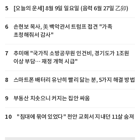
5
[오늘의 운세] 8월 9일 일요일 (음력 6월 27일 乙卯)
6
손현보 목사, 美 백악관서 트럼프 접견 "가족
초청해줘서 감사"
7
추미애 "국가직 소방공무원 인건비, 경기도가 1조원
이상 부담… 재정 개혁 시급"
8
스마트폰 배터리 유난히 빨리 닳는 분, 5가지 해결 방법
9
부동산 치솟으니 커지는 집안 싸움
10
"침대에 묶여 있었다" 천안 교회서 지내던 11살 숨져