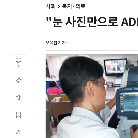
사회
복지·의료
"눈 사진만으로 ADH
오유진 기자
0