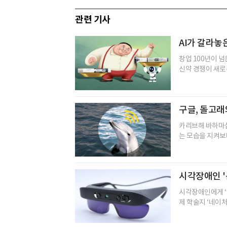
관련 기사
AI가 갈라놓
창업 100년이 
신약 경쟁이 새로
구글, 돌고래
카리브해 바하마
는 모습을 지켜보다
시각장애인 '
시각장애인에게 ‘제
제 학술지 ‘네이처 머