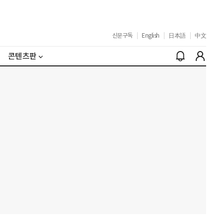
신문구독
|
English
|
日本語
|
中文
콘텐츠판