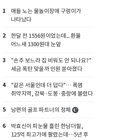
1
애들 노는 물놀이장에 구렁이가
나타났다
2
한달 전 1556원이었는데... 환율
어느새 1300원대 눈앞
3
"손주 보느라 집 비워도 안 되나요?"
세금 폭탄 맞을까 민원 쏟아졌다
4
"같은 서울인데 더 덥다"… 폭염
취약지역, 강북·도봉·중랑에 몰렸다
5
남편의 골프 파트너의 정체
6
박효신이 피눈물 흘린 한남더힐,
125억 최고가에 팔렸는데…5년 후