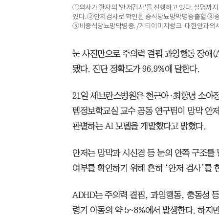
①의사가 환자의 '안저검사'를 진행하고 있다. 실명까
있다. ②안저검사로 확인된 증식당뇨망막병증출혈 
⑤비증식당뇨망막병증. /게티이미지뱅크·대한안과의
눈 사진만으로 주의력 결핍 과잉행동 장애(A
됐다. 진단 정확도가 96.9%에 달한다.
21일 세브란스병원은 천근아·최항녕 소아
템정보학교실 교수 공동 연구팀이 망막 안저(
판별하는 AI 모델을 개발했다고 밝혔다.
안저는 망막과 시신경 등 눈의 안쪽 구조를 
여부를 확인하기 위해 흔히 ‘안저 검사’를 한
ADHD는 주의력 결핍, 과잉행동, 충동성 
령기 아동의 약 5~8%에서 발생한다. 하