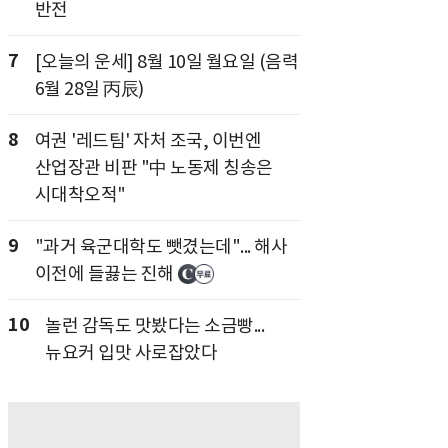
반전
7
[오늘의 운세] 8월 10일 월요일 (음력
6월 28일 丙辰)
8
여권 '레드팀' 자처 조국, 이번엔
산업장관 비판 "中 노동제 칭송은
시대착오적"
9
"과거 육군대학도 뺏겼는데"... 해사
이전에 들끓는 진해
10
놀런 감독도 맛봤다는 소금빵...
뉴요커 입맛 사로잡았다