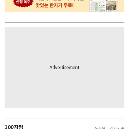
100자평
도움말
삭제기준