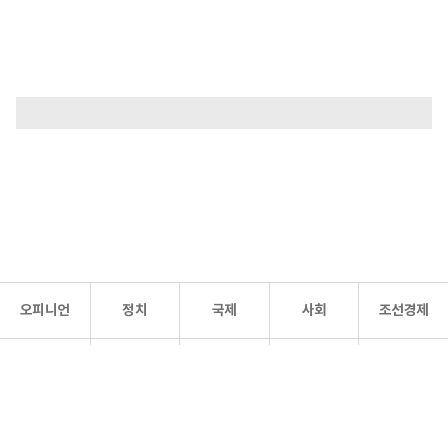
오피니언
정치
국제
사회
조선경제
문화·
조선
스포츠
건강
조선몰
연예
리더스
조선일보 공식 SNS