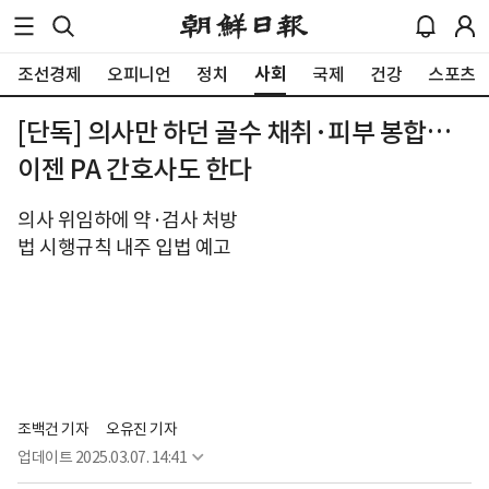
사회
조선경제
오피니언
정치
국제
건강
스포츠
[단독] 의사만 하던 골수 채취·피부 봉합…
이젠 PA 간호사도 한다
의사 위임하에 약·검사 처방
법 시행규칙 내주 입법 예고
조백건 기자
오유진 기자
업데이트
2025.03.07. 14:41