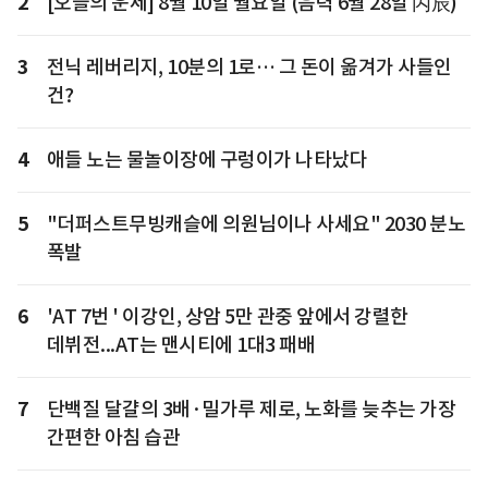
2
[오늘의 운세] 8월 10일 월요일 (음력 6월 28일 丙辰)
3
전닉 레버리지, 10분의 1로… 그 돈이 옮겨가 사들인
건?
4
애들 노는 물놀이장에 구렁이가 나타났다
5
"더퍼스트무빙캐슬에 의원님이나 사세요" 2030 분노
폭발
6
'AT 7번 ' 이강인, 상암 5만 관중 앞에서 강렬한
데뷔전...AT는 맨시티에 1대3 패배
7
단백질 달걀의 3배·밀가루 제로, 노화를 늦추는 가장
간편한 아침 습관