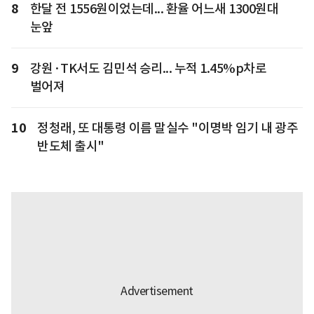
8
한달 전 1556원이었는데... 환율 어느새 1300원대
눈앞
9
강원·TK서도 김민석 승리... 누적 1.45%p차로
벌어져
10
정청래, 또 대통령 이름 말실수 "이명박 임기 내 광주
반도체 출시"