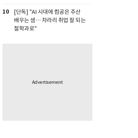
10
[단독] "AI 시대에 컴공은 주산
배우는 셈… 차라리 취업 잘 되는
철학과로"