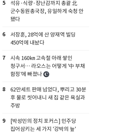
5
석유·식량·장난감까지 총괄 北
군수동원총국장, 유일하게 숙청 안
됐다
6
서장훈, 28억에 산 양재역 빌딩
450억에 내놨다
7
시속 160㎞ 고속철 아래 쌓인
청구서… 라오스는 어떻게 '中 부채
함정'에 빠졌나
8
62만세트 판매 넘었다, 뿌리고 30분
후 물로 씻어내니 새 집 같은 욕실과
주방
9
[박성민의 정치 포커스] 민주당
집어삼키는 세 가지 '강박의 늪'