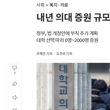
사회
복지·의료
내년 의대 증원 규모 
정부, 법 개정안에 부칙 추가 계획
대학 선택 따라 0명~2000명 증원
조백건 기자
오주비 기자
0