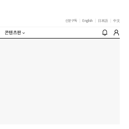
신문구독
|
English
|
日本語
|
中文
콘텐츠판