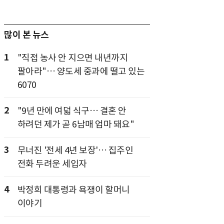
많이 본 뉴스
1
"직접 농사 안 지으면 내년까지
팔아라"… 양도세 중과에 떨고 있는
6070
2
"9년 만에 여덟 식구… 결혼 안
하려던 제가 곧 6남매 엄마 돼요"
3
무너진 '전세 4년 보장'… 집주인
전화 두려운 세입자
4
박정희 대통령과 욕쟁이 할머니
이야기