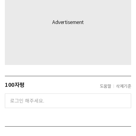
100자평
도움말
삭제기준