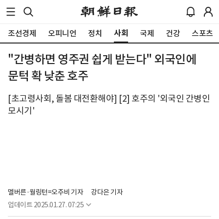
사회
조선경제
오피니언
정치
국제
건강
스포츠
"간병하면 영주권 쉽게 받는다" 외국인에
문턱 확 낮춘 호주
[초고령사회, 돌봄 대전환해야] [2] 호주의 '외국인 간병인
모시기'
멜버른·월링턴=오주비 기자
강다은 기자
업데이트
2025.01.27. 07:25