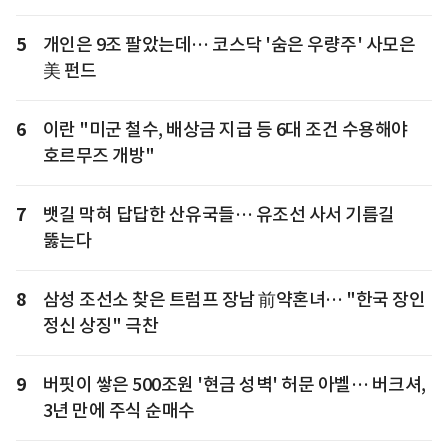
5
개인은 9조 팔았는데… 코스닥 '숨은 우량주' 사모은
美 펀드
6
이란 "미군 철수, 배상금 지급 등 6대 조건 수용해야
호르무즈 개방"
7
뱃길 막혀 답답한 산유국들… 유조선 사서 기름길
뚫는다
8
삼성 조선소 찾은 트럼프 장남 前약혼녀… "한국 장인
정신 상징" 극찬
9
버핏이 쌓은 500조원 '현금 성벽' 허문 아벨… 버크셔,
3년 만에 주식 순매수