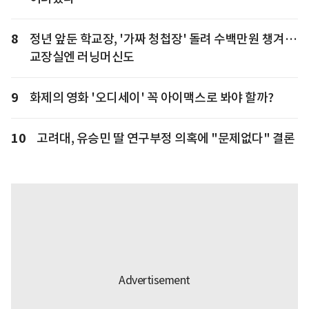
8
정년 앞둔 학교장, '가짜 청첩장' 돌려 수백만원 챙겨…
교장실엔 러닝머신도
9
화제의 영화 '오디세이' 꼭 아이맥스로 봐야 할까?
10
고려대, 유승민 딸 연구부정 의혹에 "문제없다" 결론