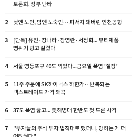
토론회, 정부 난타
2
낮엔 노인, 밤엔 노숙인… 피서지 돼버린 인천공항
3
[단독] 유진·장나라·장영란·서정희... 뷰티제품
뻥튀기 광고 걸렸다
4
서울 영등포구 40도 찍었다...금요일 폭염 '절정'
5
11주 주문에 SK하이닉스 하한가…반복되는
넥스트레이드 가격 왜곡
6
37도 폭염 뚫고... 美해병대 한반도 첫 드론 사격
7
"부자들의 주식 투자 법칙대로 했더니, 망하는 게 더
어려웠다"