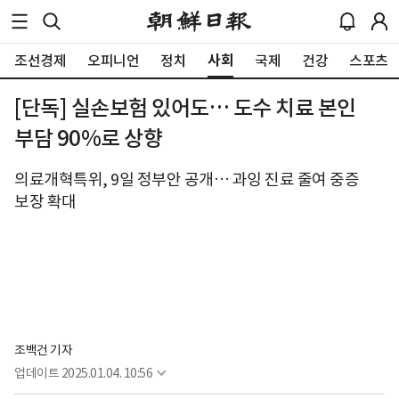
사회
조선경제
오피니언
정치
국제
건강
스포츠
[단독] 실손보험 있어도… 도수 치료 본인
부담 90%로 상향
의료개혁특위, 9일 정부안 공개… 과잉 진료 줄여 중증
보장 확대
조백건 기자
업데이트
2025.01.04. 10:56