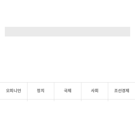
오피니언
정치
국제
사회
조선경제
문화·
조선
스포츠
건강
조선몰
연예
리더스
조선일보 공식 SNS