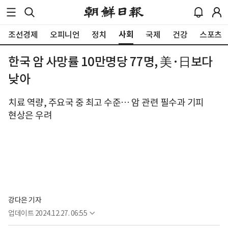
사회
조선경제
오피니언
정치
국제
건강
스포츠
한국 암 사망률 10만명당 77명, 美·日보다
낮아
치료 역량, 주요국 중 최고 수준… 암 관련 필수과 기피
현상은 우려
강다은 기자
업데이트
2024.12.27. 06:55