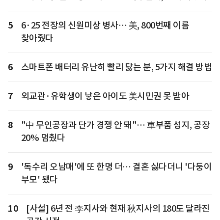
5
6·25 전장의 신원미상 병사… 美, 800번째 이름
찾아줬다
6
스마트폰 배터리 유난히 빨리 닳는 분, 5가지 해결 방법
7
외교관·유학생이 낳은 아이도 美시민권 못 받아
8
"中 무인공장과 단가 경쟁 안 돼"… 車부품 성지, 공장
20% 멈췄다
9
'독수리 오남매'에 또 한명 더… 결혼 싫다더니 '다둥이
부모' 됐다
10
[사설] 6년 전 李지사와 현재 秋지사의 180도 달라진