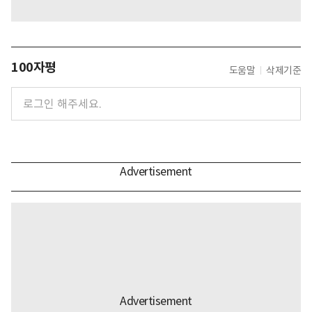
100자평
도움말
삭제기준