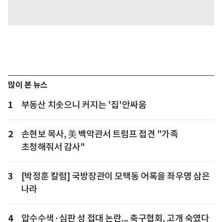
많이 본 뉴스
1
부동산 치솟으니 커지는 '집'안싸움
2
손현보 목사, 美 백악관서 트럼프 접견 "가족
초청해줘서 감사"
3
[박정훈 칼럼] 국방장관이 모택동 어록을 좌우명 삼은
나라
4
압수수색·심판 성 접대 논란... 축구협회, 고개 숙였다