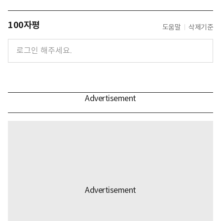
100자평
도움말
삭제기준