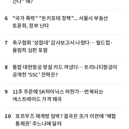
간다" 왜?
6
"국가 폭력" "돈키호테 정책"... 서울시 부동산
토론회, 정부 난타
7
축구협회 '성접대' 감사보고서 나왔다… 월드컵·
올림픽 심판 포함
8
통합 대한항공 맞설 카드 꺼냈다… 트리니티항공이
공개한 'SSC' 전략은?
9
11주 주문에 SK하이닉스 하한가…반복되는
넥스트레이드 가격 왜곡
10
호르무즈 재개방 임박? 결국은 美가 이란에 '해협
통제권' 주느냐에 달려