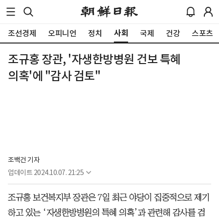
사회
조선경제
오피니언
정치
국제
건강
스포츠
조규홍 장관, '자생한방병원 건보 특혜
의혹'에 "감사 검토"
조백건 기자
업데이트
2024.10.07. 21:25
조규홍 보건복지부 장관은 7일 최근 야당이 집중적으로 제기
하고 있는 ‘자생한방병원의 특혜 의혹’과 관련해 감사를 검