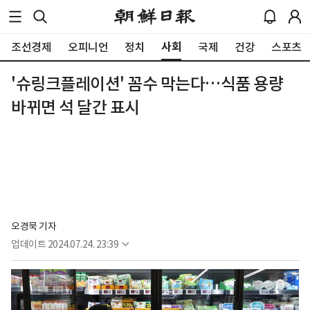
사회
조선경제
오피니언
정치
국제
건강
스포츠
'슈링크플레이션' 꼼수 막는다…식품 용량
바뀌면 석 달간 표시
오경묵 기자
업데이트
2024.07.24. 23:39