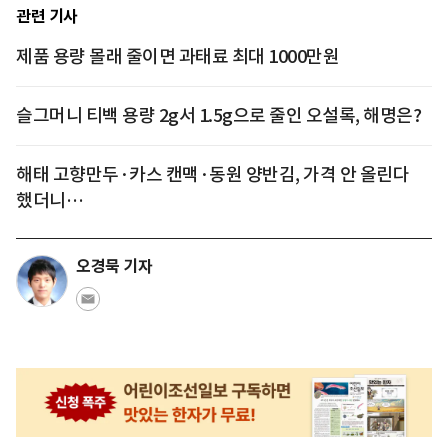
관련 기사
제품 용량 몰래 줄이면 과태료 최대 1000만원
슬그머니 티백 용량 2g서 1.5g으로 줄인 오설록, 해명은?
해태 고향만두·카스 캔맥·동원 양반김, 가격 안 올린다
했더니…
오경묵 기자