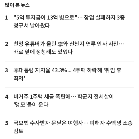
많이 본 뉴스
1
"5억 투자금이 13억 빚으로"… 창업 실패하자 3중
청구서 날아왔다
2
친청 유튜버가 올린 李와 신천지 연루 인사 사진…
바로 옆에 정청래도 있었다
3
李대통령 지지율 43.3%... 4주째 하락해 '취임 후
최저'
4
비거주 1주택 세금 폭탄에… 학군지 전세살이
'맹모'들이 운다
5
국보법 수사받자 문닫은 여행사… 피해자 수백명 소송
검토