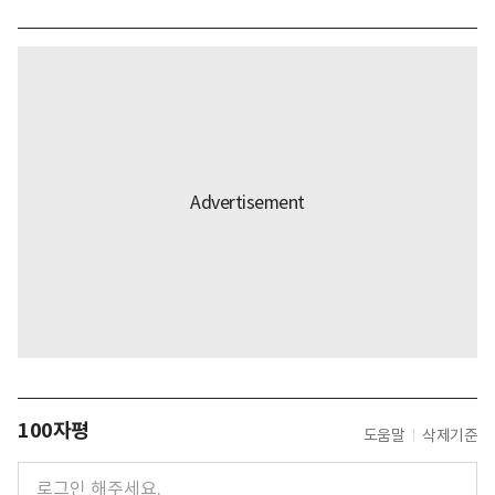
100자평
도움말
삭제기준