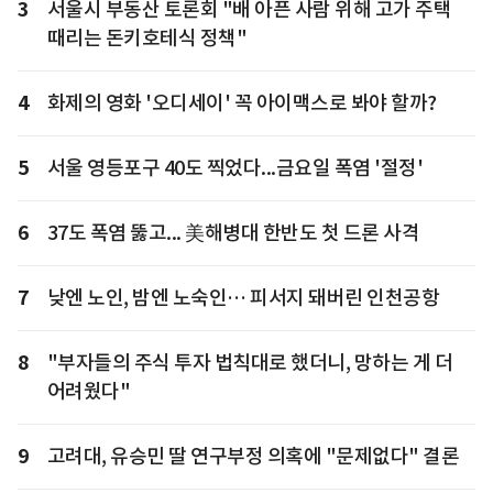
3
서울시 부동산 토론회 "배 아픈 사람 위해 고가 주택
때리는 돈키호테식 정책"
4
화제의 영화 '오디세이' 꼭 아이맥스로 봐야 할까?
5
서울 영등포구 40도 찍었다...금요일 폭염 '절정'
6
37도 폭염 뚫고... 美해병대 한반도 첫 드론 사격
7
낮엔 노인, 밤엔 노숙인… 피서지 돼버린 인천공항
8
"부자들의 주식 투자 법칙대로 했더니, 망하는 게 더
어려웠다"
9
고려대, 유승민 딸 연구부정 의혹에 "문제없다" 결론