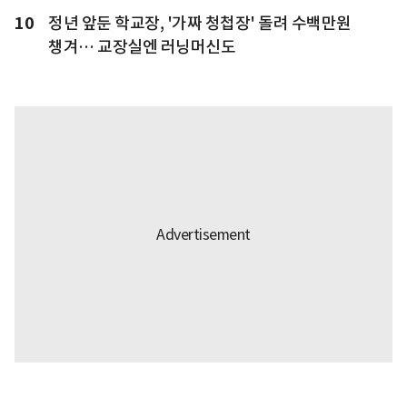
10
정년 앞둔 학교장, '가짜 청첩장' 돌려 수백만원
챙겨… 교장실엔 러닝머신도