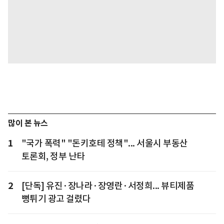
많이 본 뉴스
1
"국가 폭력" "돈키호테 정책"... 서울시 부동산
토론회, 정부 난타
2
[단독] 유진·장나라·장영란·서정희... 뷰티제품
뻥튀기 광고 걸렸다