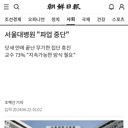
사회
조선경제
오피니언
정치
국제
건강
스포츠
서울대병원 "파업 중단"
닷새 만에 끝난 무기한 집단 휴진
교수 73% "지속가능한 방식 필요"
조백건 기자
입력
2024.06.22. 01:02