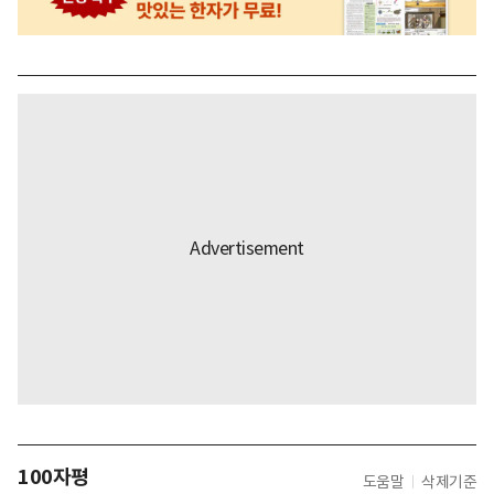
100자평
도움말
삭제기준