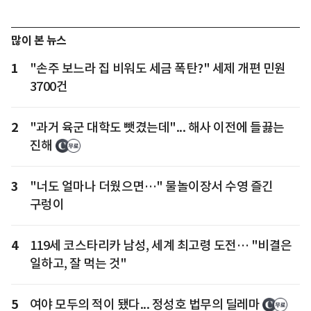
많이 본 뉴스
1
"손주 보느라 집 비워도 세금 폭탄?" 세제 개편 민원
3700건
2
"과거 육군 대학도 뺏겼는데"... 해사 이전에 들끓는
진해
3
"너도 얼마나 더웠으면…" 물놀이장서 수영 즐긴
구렁이
4
119세 코스타리카 남성, 세계 최고령 도전… "비결은
일하고, 잘 먹는 것"
5
여야 모두의 적이 됐다... 정성호 법무의 딜레마