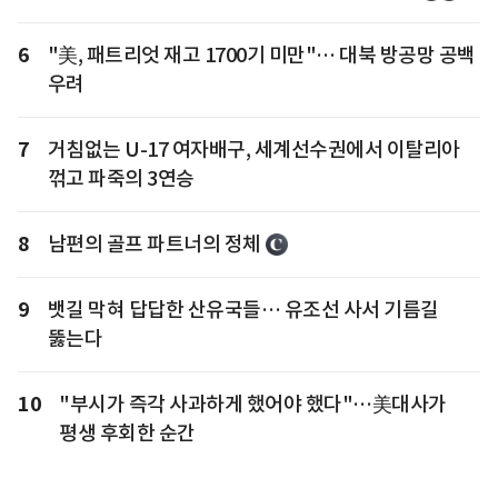
6
"美, 패트리엇 재고 1700기 미만"… 대북 방공망 공백
우려
7
거침없는 U-17 여자배구, 세계선수권에서 이탈리아
꺾고 파죽의 3연승
8
남편의 골프 파트너의 정체
9
뱃길 막혀 답답한 산유국들… 유조선 사서 기름길
뚫는다
10
"부시가 즉각 사과하게 했어야 했다"…美대사가
평생 후회한 순간