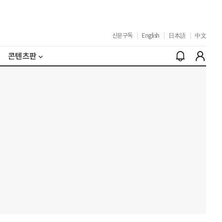
신문구독
|
English
|
日本語
|
中文
콘텐츠판