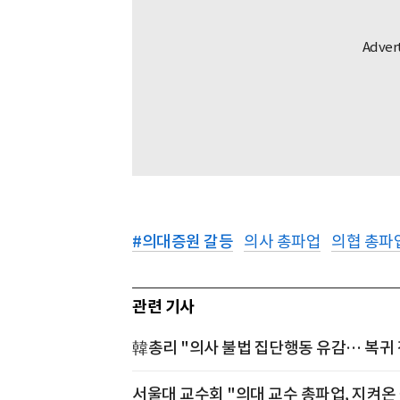
#
의대증원 갈등
의사 총파업
의협 총파
관련 기사
韓총리 "의사 불법 집단행동 유감… 복귀 
서울대 교수회 "의대 교수 총파업, 지켜