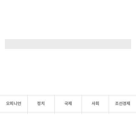
오피니언
정치
국제
사회
조선경제
문화·
조선
스포츠
건강
조선몰
연예
리더스