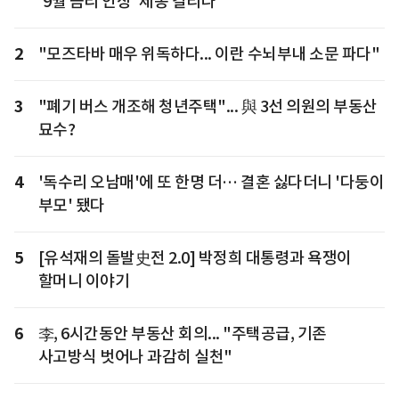
'9월 금리 인상' 제동 걸리나
2
"모즈타바 매우 위독하다... 이란 수뇌부내 소문 파다"
3
"폐기 버스 개조해 청년주택"... 與 3선 의원의 부동산
묘수?
4
'독수리 오남매'에 또 한명 더… 결혼 싫다더니 '다둥이
부모' 됐다
5
[유석재의 돌발史전 2.0] 박정희 대통령과 욕쟁이
할머니 이야기
6
李, 6시간동안 부동산 회의... "주택공급, 기존
사고방식 벗어나 과감히 실천"