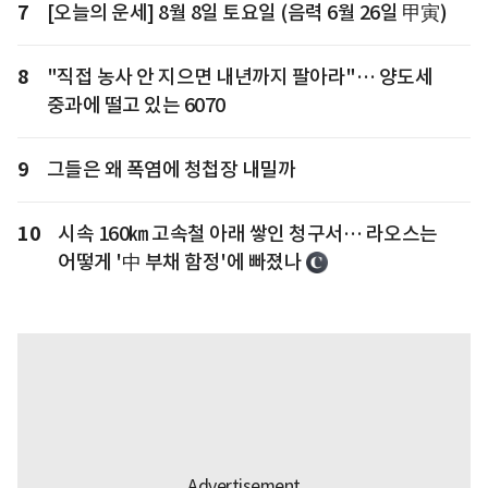
7
[오늘의 운세] 8월 8일 토요일 (음력 6월 26일 甲寅)
8
"직접 농사 안 지으면 내년까지 팔아라"… 양도세
중과에 떨고 있는 6070
9
그들은 왜 폭염에 청첩장 내밀까
10
시속 160㎞ 고속철 아래 쌓인 청구서… 라오스는
어떻게 '中 부채 함정'에 빠졌나