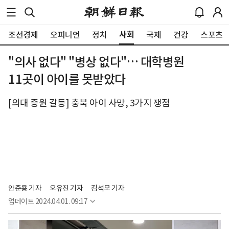
사회
조선경제
오피니언
정치
국제
건강
스포츠
"의사 없다" "병상 없다"… 대학병원
11곳이 아이를 못받았다
[의대 증원 갈등] 충북 아이 사망, 3가지 쟁점
안준용 기자
오유진 기자
김석모 기자
업데이트
2024.04.01. 09:17