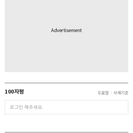
100자평
도움말
삭제기준