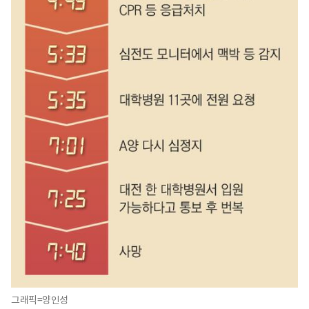
그래픽=양인성