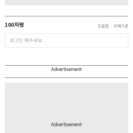
100자평
도움말
삭제기준