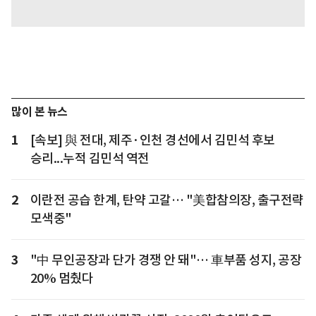
많이 본 뉴스
1
[속보] 與 전대, 제주·인천 경선에서 김민석 후보
승리...누적 김민석 역전
2
이란전 공습 한계, 탄약 고갈… "美합참의장, 출구전략
모색중"
3
"中 무인공장과 단가 경쟁 안 돼"… 車부품 성지, 공장
20% 멈췄다