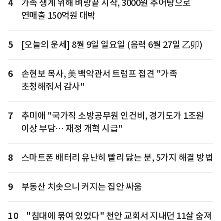
4
가족 생계 위해 벼랑끝 시작, 3000원 추어탕으로
연매출 150억원 대박
5
[오늘의 운세] 8월 9일 일요일 (음력 6월 27일 乙卯)
6
손현보 목사, 美 백악관서 트럼프 접견 "가족
초청해줘서 감사"
7
추미애 "국가직 소방공무원 인건비, 경기도가 1조원
이상 부담… 재정 개혁 시급"
8
스마트폰 배터리 유난히 빨리 닳는 분, 5가지 해결 방법
9
부동산 치솟으니 커지는 집안 싸움
10
"침대에 묶여 있었다" 천안 교회서 지내던 11살 숨져