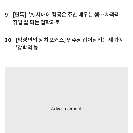
9
[단독] "AI 시대에 컴공은 주산 배우는 셈… 차라리
취업 잘 되는 철학과로"
10
[박성민의 정치 포커스] 민주당 집어삼키는 세 가지
'강박의 늪'