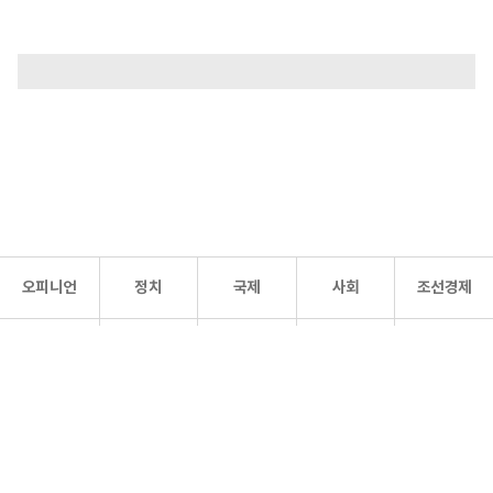
오피니언
정치
국제
사회
조선경제
문화·
조선
스포츠
건강
조선몰
연예
리더스
조선일보 공식 SNS