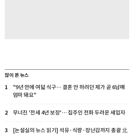
많이 본 뉴스
1
"9년 만에 여덟 식구… 결혼 안 하려던 제가 곧 6남매
엄마 돼요"
2
무너진 '전세 4년 보장'… 집주인 전화 두려운 세입자
3
[논설실의 뉴스 읽기] 석유·식량·장난감까지 총괄 北