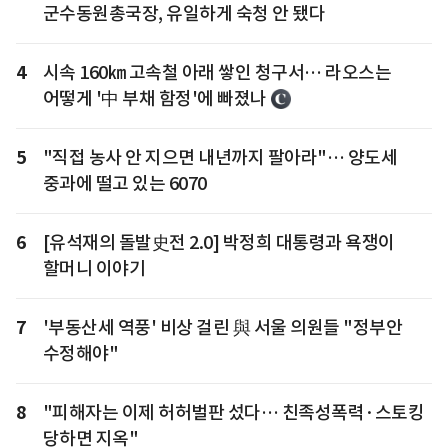
군수동원총국장, 유일하게 숙청 안 됐다
4
시속 160㎞ 고속철 아래 쌓인 청구서… 라오스는
어떻게 '中 부채 함정'에 빠졌나
5
"직접 농사 안 지으면 내년까지 팔아라"… 양도세
중과에 떨고 있는 6070
6
[유석재의 돌발史전 2.0] 박정희 대통령과 욕쟁이
할머니 이야기
7
'부동산세 역풍' 비상 걸린 與 서울 의원들 "정부안
수정해야"
8
"피해자는 이제 허허벌판 섰다… 친족성폭력·스토킹
당하면 지옥"