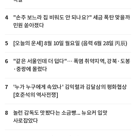
4
"손주 보느라 집 비워도 안 되나요?" 세금 폭탄 맞을까
민원 쏟아졌다
5
[오늘의 운세] 8월 10일 월요일 (음력 6월 28일 丙辰)
6
"같은 서울인데 더 덥다"… 폭염 취약지역, 강북·도봉
·중랑에 몰렸다
7
'누가 누구에게 속았나' 김익렬과 김달삼의 평화협상
[호준석의 역사전쟁]
8
놀런 감독도 맛봤다는 소금빵... 뉴요커 입맛
사로잡았다