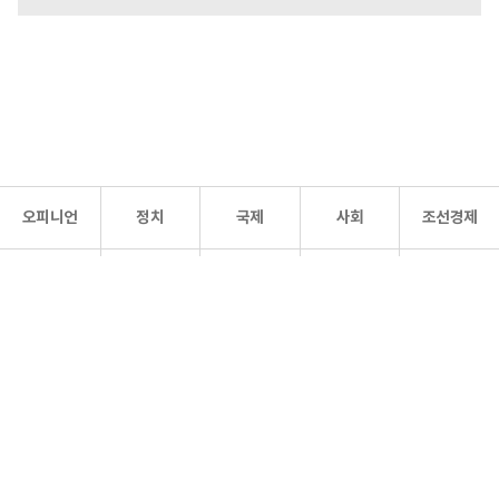
오피니언
정치
국제
사회
조선경제
문화·
조선
스포츠
건강
조선몰
연예
리더스
조선일보 공식 SNS
개인정보처리방침
사이트맵
Copyright 조선일보 All rights reserved. 무단 전재 및 재배포 금지.