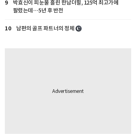
9
박효신이 피눈물 흘린 한남더힐, 125억 최고가에
팔렸는데…5년 후 반전
10
남편의 골프 파트너의 정체