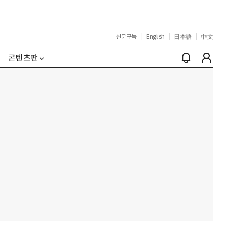
신문구독
|
English
|
日本語
|
中文
콘텐츠판