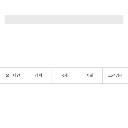
오피니언
정치
국제
사회
조선경제
문화·
조선
스포츠
건강
조선몰
연예
리더스
조선일보 공식 SNS