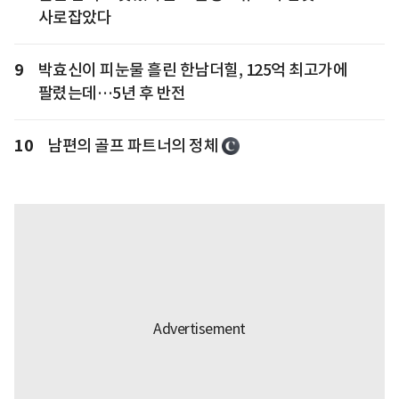
사로잡았다
9
박효신이 피눈물 흘린 한남더힐, 125억 최고가에
팔렸는데…5년 후 반전
10
남편의 골프 파트너의 정체