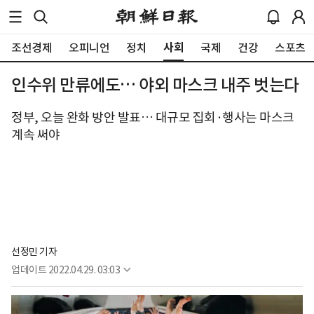
사회
조선경제
오피니언
정치
국제
건강
스포츠
인수위 만류에도… 야외 마스크 내주 벗는다
정부, 오늘 완화 방안 발표… 대규모 집회·행사는 마스크
계속 써야
선정민 기자
업데이트
2022.04.29. 03:03