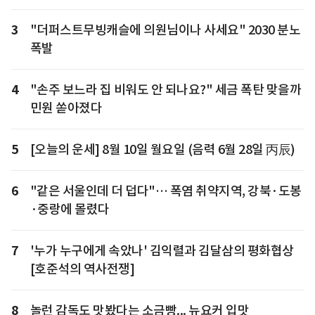
3
"더퍼스트무빙캐슬에 의원님이나 사세요" 2030 분노
폭발
4
"손주 보느라 집 비워도 안 되나요?" 세금 폭탄 맞을까
민원 쏟아졌다
5
[오늘의 운세] 8월 10일 월요일 (음력 6월 28일 丙辰)
6
"같은 서울인데 더 덥다"… 폭염 취약지역, 강북·도봉
·중랑에 몰렸다
7
'누가 누구에게 속았나' 김익렬과 김달삼의 평화협상
[호준석의 역사전쟁]
8
놀런 감독도 맛봤다는 소금빵... 뉴요커 입맛