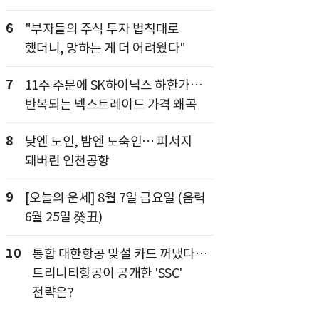
6
"부자들의 주식 투자 법칙대로
했더니, 망하는 게 더 어려웠다"
7
11주 주문에 SK하이닉스 하한가…
반복되는 넥스트레이드 가격 왜곡
8
낮엔 노인, 밤엔 노숙인… 피서지
돼버린 인천공항
9
[오늘의 운세] 8월 7일 금요일 (음력
6월 25일 癸丑)
10
통합 대한항공 맞설 카드 꺼냈다…
트리니티항공이 공개한 'SSC'
전략은?