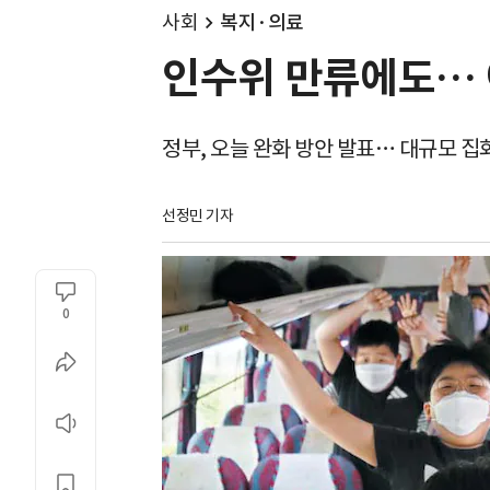
사회
복지·의료
인수위 만류에도… 
정부, 오늘 완화 방안 발표… 대규모 집
선정민 기자
0