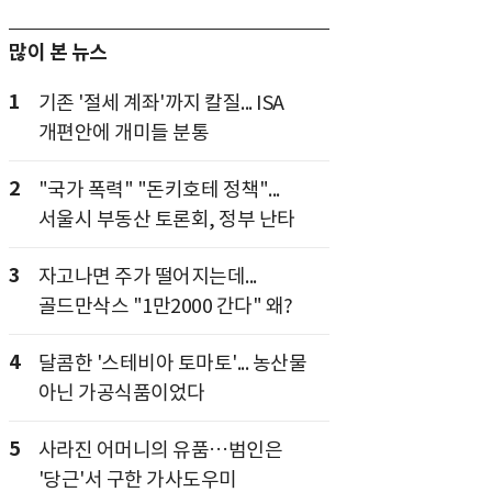
많이 본 뉴스
1
기존 '절세 계좌'까지 칼질... ISA
개편안에 개미들 분통
2
"국가 폭력" "돈키호테 정책"...
서울시 부동산 토론회, 정부 난타
3
자고나면 주가 떨어지는데...
골드만삭스 "1만2000 간다" 왜?
4
달콤한 '스테비아 토마토'... 농산물
아닌 가공식품이었다
5
사라진 어머니의 유품…범인은
'당근'서 구한 가사도우미