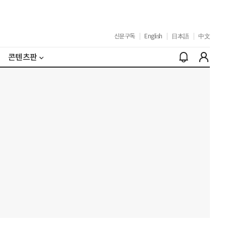
신문구독
|
English
|
日本語
|
中文
콘텐츠판