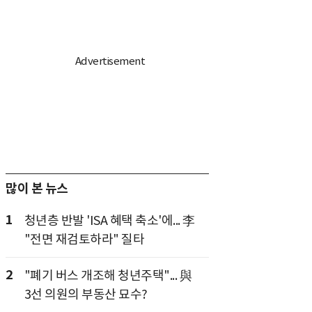
많이 본 뉴스
1
청년층 반발 'ISA 혜택 축소'에... 李
"전면 재검토하라" 질타
2
"폐기 버스 개조해 청년주택"... 與
3선 의원의 부동산 묘수?