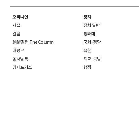
오피니언
정치
사설
정치 일반
칼럼
청와대
朝鮮칼럼 The Column
국회·정당
태평로
북한
동서남북
외교·국방
경제포커스
행정
만물상
에스프레소
국제
데스크에서
국제 일반
기자의 시각
미국
특파원 칼럼
중국
|
일본
기자수첩
아시아
팔면봉
유럽
ESSAY
중동·아프리카·중남미