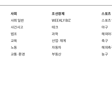
사회
조선경제
스포츠
사회 일반
WEEKLY BIZ
스포츠
사건사고
테크
야구
법조
과학
해외야
교육
산업·재계
축구
노동
자동차
해외축
교통·환경
부동산
농구
복지·의료
생활경제
배구
취업
중기·벤처
골프
피플
스타트업 취중잡담
스포츠
부음·인사
경제 일반
아무튼, 주말
머니
건강
전국
증권·금융
조선몰
국제경제
재테크