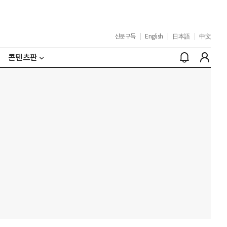
신문구독
|
English
|
日本語
|
中文
콘텐츠판