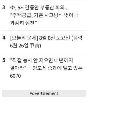
3
李, 6시간동안 부동산 회의...
"주택공급, 기존 사고방식 벗어나
과감히 실천"
4
[오늘의 운세] 8월 8일 토요일 (음력
6월 26일 甲寅)
5
"직접 농사 안 지으면 내년까지
팔아라"… 양도세 중과에 떨고 있는
6070