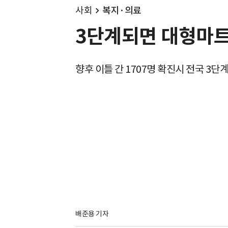
사회
복지·의료
3단계되면 대형마트
향후 이틀 간 1707명 확진시 전국 3단
배준용 기자