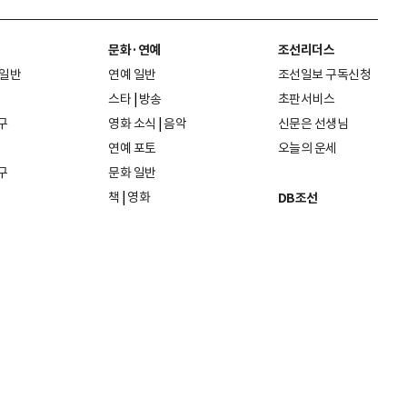
문화·연예
조선리더스
 일반
연예 일반
조선일보 구독신청
스타
|
방송
초판서비스
구
영화 소식
|
음악
신문은 선생님
연예 포토
오늘의 운세
구
문화 일반
책
|
영화
DB조선
음악
|
공연
지면 PDF보기
미술·전시
인물검색
포토
종교·학술
사진검색
방송·미디어
뉴스 라이브러리
건축·디자인
뉴스Q
패션·뷰티
뉴스레터
여행
|
음식·맛집
리빙