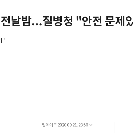
전날밤...질병청 "안전 문제
어"
업데이트
2020.09.21. 23:56