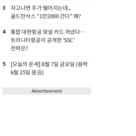
3
자고나면 주가 떨어지는데...
골드만삭스 "1만2000 간다" 왜?
4
통합 대한항공 맞설 카드 꺼냈다…
트리니티항공이 공개한 'SSC'
전략은?
5
[오늘의 운세] 8월 7일 금요일 (음력
6월 25일 癸丑)