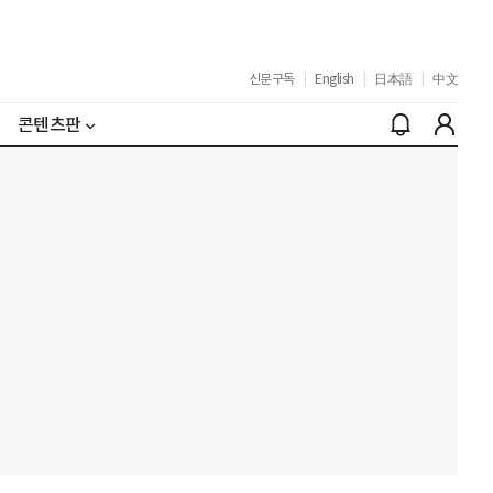
신문구독
|
English
|
日本語
|
中文
콘텐츠판