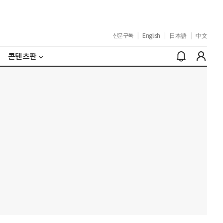
신문구독
|
English
|
日本語
|
中文
콘텐츠판