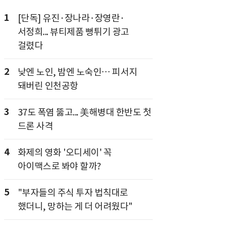
1
[단독] 유진·장나라·장영란·
서정희... 뷰티제품 뻥튀기 광고
걸렸다
2
낮엔 노인, 밤엔 노숙인… 피서지
돼버린 인천공항
3
37도 폭염 뚫고... 美해병대 한반도 첫
드론 사격
4
화제의 영화 '오디세이' 꼭
아이맥스로 봐야 할까?
5
"부자들의 주식 투자 법칙대로
했더니, 망하는 게 더 어려웠다"