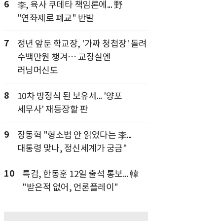
6
李, 육사 쿠데타 책임론에... 野
"연좌제로 폐교" 반발
7
정년 앞둔 학교장, '가짜 청첩장' 돌려
수백만원 챙겨… 교장실엔
러닝머신도
8
10차 방정식 된 보유세... '양포
세무사' 재등장할 판
9
장동혁 "형소법 안 읽었다는 李...
대통령 맞나, 정신세계가 궁금"
10
특검, 한동훈 12일 출석 통보... 韓
"받은적 없어, 언론플레이"