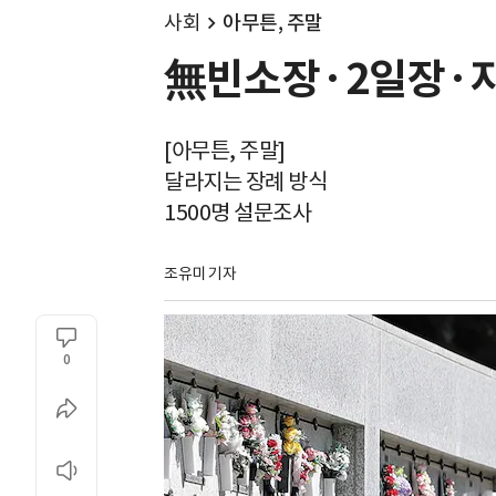
사회
아무튼, 주말
無빈소장·2일장·자
[아무튼, 주말]
달라지는 장례 방식
1500명 설문조사
조유미 기자
0