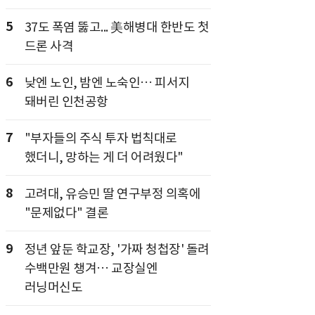
5
37도 폭염 뚫고... 美해병대 한반도 첫
드론 사격
6
낮엔 노인, 밤엔 노숙인… 피서지
돼버린 인천공항
7
"부자들의 주식 투자 법칙대로
했더니, 망하는 게 더 어려웠다"
8
고려대, 유승민 딸 연구부정 의혹에
"문제없다" 결론
9
정년 앞둔 학교장, '가짜 청첩장' 돌려
수백만원 챙겨… 교장실엔
러닝머신도