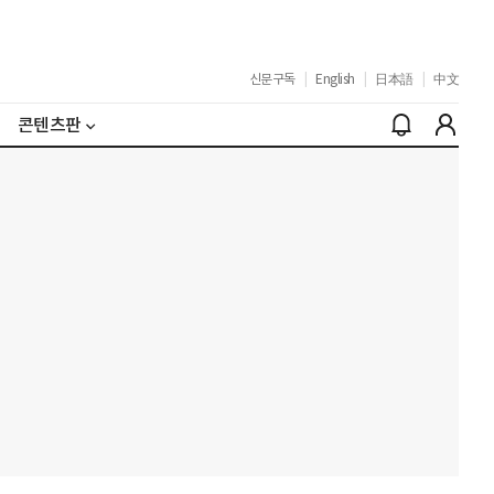
신문구독
|
English
|
日本語
|
中文
콘텐츠판