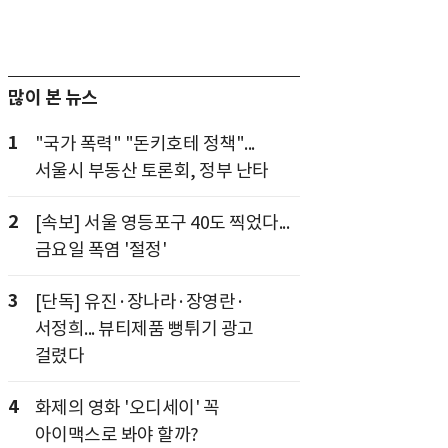
많이 본 뉴스
1
"국가 폭력" "돈키호테 정책"...
서울시 부동산 토론회, 정부 난타
2
[속보] 서울 영등포구 40도 찍었다...
금요일 폭염 '절정'
3
[단독] 유진·장나라·장영란·
서정희... 뷰티제품 뻥튀기 광고
걸렸다
4
화제의 영화 '오디세이' 꼭
아이맥스로 봐야 할까?