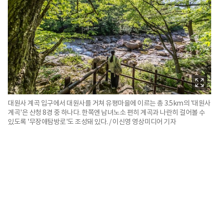
대원사 계곡 입구에서 대원사를 거쳐 유평마을에 이르는 총 3.5km의 '대원사
계곡'은 산청 8경 중 하나다. 한쪽엔 남녀노소 편히 계곡과 나란히 걸어볼 수
있도록 '무장애탐방로'도 조성돼 있다. / 이신영 영상미디어 기자