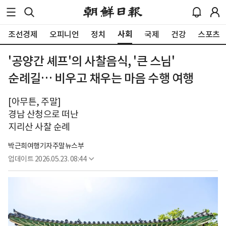
사회
조선경제
오피니언
정치
국제
건강
스포츠
'공양간 셰프'의 사찰음식, '큰 스님'
순례길… 비우고 채우는 마음 수행 여행
[아무튼, 주말]
경남 산청으로 떠난
지리산 사찰 순례
박근희여행기자
주말뉴스부
업데이트
2026.05.23. 08:44