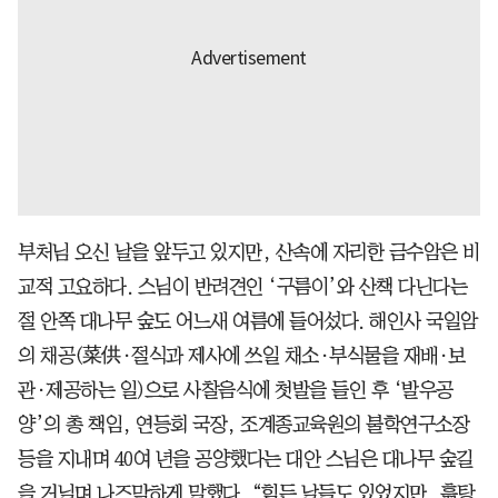
부처님 오신 날을 앞두고 있지만, 산속에 자리한 금수암은 비
교적 고요하다. 스님이 반려견인 ‘구름이’와 산책 다닌다는
절 안쪽 대나무 숲도 어느새 여름에 들어섰다. 해인사 국일암
의 채공(菜供·절식과 제사에 쓰일 채소·부식물을 재배·보
관·제공하는 일)으로 사찰음식에 첫발을 들인 후 ‘발우공
양’의 총 책임, 연등회 국장, 조계종교육원의 불학연구소장
등을 지내며 40여 년을 공양했다는 대안 스님은 대나무 숲길
을 거닐며 나즈막하게 말했다. “힘든 날들도 있었지만, 흙탕