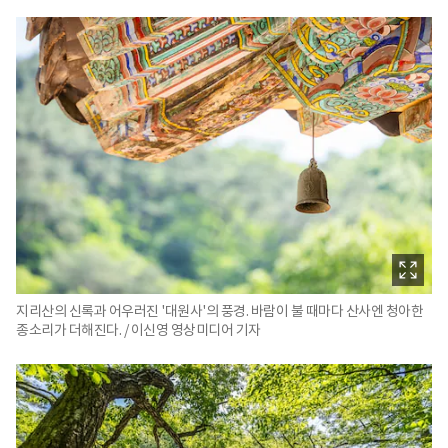
지리산의 신록과 어우러진 '대원사'의 풍경. 바람이 불 때마다 산사엔 청아한
종소리가 더해진다. / 이신영 영상미디어 기자