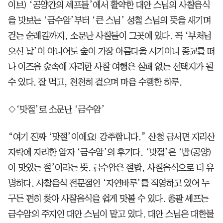
이브) ‘공양간의 셰프들’에서 활약한 대안 스님의 사찰음식
을 맛보는 ‘금수암’부터 ‘큰 스님’ 성철 스님의 뜻을 새기며
걷는 순례길까지, 소문난 사찰들이 그곳에 있다. 꼭 ‘부처님
오신 날’이 아니어도 숲이 가장 아름다울 시기이니 종교를 떠
나 이즈음 숲속에 자리한 사찰 여행은 실패 없는 선택지가 될
수 있다. 잘 먹고, 천천히 걸으며 마음 수행한 하루.
◇‘맛절’로 소문난 ‘금수암’
“여기 진짜 ‘맛절’이에요! 강추합니다.” 산청 금서면 지리산
자락에 자리한 암자 ‘금수암’의 후기다. ‘맛절’은 ‘밥(공양)
이 맛있는 절’이라는 뜻. 금수암은 절밥, 사찰음식으로 더 유
명하다. 사찰음식 전문점인 ‘자연바루’를 직영하고 있어 누
구든 편히 찾아 사찰음식을 쉽게 맛볼 수 있다. 총괄 셰프는
금수암의 주지인 대안 스님이 맡고 있다. 대안 스님은 대한불