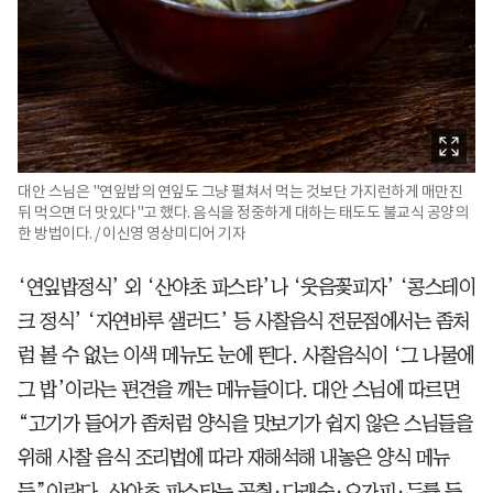
대안 스님은 "연잎밥의 연잎도 그냥 펼쳐서 먹는 것보단 가지런하게 매만진
뒤 먹으면 더 맛있다"고 했다. 음식을 정중하게 대하는 태도도 불교식 공양의
한 방법이다. / 이신영 영상미디어 기자
‘연잎밥정식’ 외 ‘산야초 파스타’나 ‘웃음꽃피자’ ‘콩스테이
크 정식’ ‘자연바루 샐러드’ 등 사찰음식 전문점에서는 좀처
럼 볼 수 없는 이색 메뉴도 눈에 띈다. 사찰음식이 ‘그 나물에
그 밥’이라는 편견을 깨는 메뉴들이다. 대안 스님에 따르면
“고기가 들어가 좀처럼 양식을 맛보기가 쉽지 않은 스님들을
위해 사찰 음식 조리법에 따라 재해석해 내놓은 양식 메뉴
들”이란다. 산야초 파스타는 곰취·다래순·오가피·두릅 등