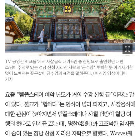
TV '공양간 셰프들'에서 사찰음식 대가 6인 중 한명으로 출연했던 대안
스님이 주지로 있는 경남 산청 지리산 자락의 '금수암'. 투박한 듯 아기자기한
멋이 느껴지는 꽃문살이 금수암의 표정을 말해준다. / 이신영 영상미디어
기자
요즘 “템플스테이 예약 난도가 거의 수강 신청 급”이라는 말
이 있다. 불교가 ‘힙하다’는 인식이 널리 퍼지고, 사찰음식에
대한 관심이 높아지면서 템플스테이나 사찰 탐방이 힐링 여
행의 하나로 인기를 끄는 때, 명찰(名刹)과 고즈넉한 암자들
이 숨어 있는 경남 산청 지리산 자락으로 향했다. Wavve(웨