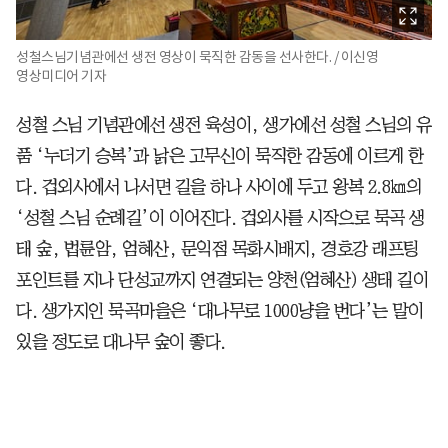
성철스님기념관에선 생전 영상이 묵직한 감동을 선사한다. / 이신영
영상미디어 기자
성철 스님 기념관에선 생전 육성이, 생가에선 성철 스님의 유
품 ‘누더기 승복’과 낡은 고무신이 묵직한 감동에 이르게 한
다. 겁외사에서 나서면 길을 하나 사이에 두고 왕복 2.8㎞의
‘성철 스님 순례길’이 이어진다. 겁외사를 시작으로 묵곡 생
태 숲, 법륜암, 엄혜산, 문익점 목화시배지, 경호강 래프팅
포인트를 지나 단성교까지 연결되는 양천(엄혜산) 생태 길이
다. 생가지인 묵곡마을은 ‘대나무로 1000냥을 번다’는 말이
있을 정도로 대나무 숲이 좋다.