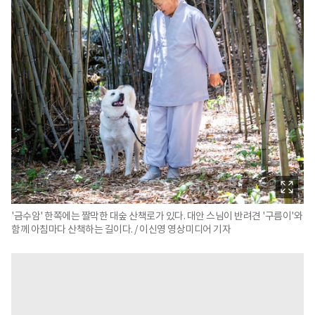
'금수암' 한쪽에는 짤막한 대숲 산책로가 있다. 대안 스님이 반려견 '구름이'와
함께 아침마다 산책하는 길이다. / 이신영 영상미디어 기자