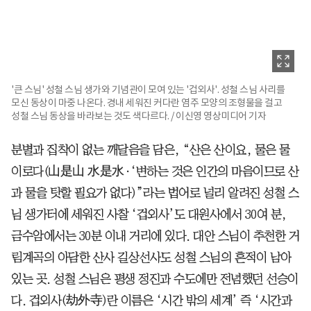
'큰 스님' 성철 스님 생가와 기념관이 모여 있는 '겁외사'. 성철 스님 사리를
모신 동상이 마중 나온다. 경내 세워진 커다란 염주 모양의 조형물을 걸고
성철 스님 동상을 바라보는 것도 색다르다. / 이신영 영상미디어 기자
분별과 집착이 없는 깨달음을 담은, “산은 산이요, 물은 물
이로다(山是山 水是水·‘변하는 것은 인간의 마음이므로 산
과 물을 탓할 필요가 없다)”라는 법어로 널리 알려진 성철 스
님 생가터에 세워진 사찰 ‘겁외사’도 대원사에서 30여 분,
금수암에서는 30분 이내 거리에 있다. 대안 스님이 추천한 거
림계곡의 아담한 산사 길상선사도 성철 스님의 흔적이 남아
있는 곳. 성철 스님은 평생 정진과 수도에만 전념했던 선승이
다. 겁외사(劫外寺)란 이름은 ‘시간 밖의 세계’ 즉 ‘시간과