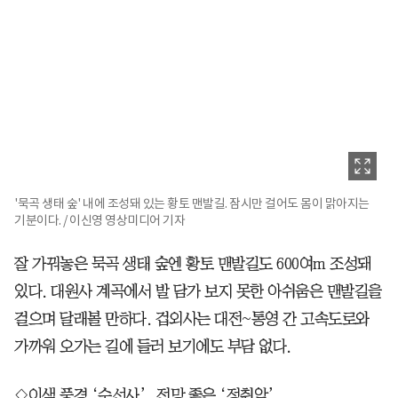
'묵곡 생태 숲' 내에 조성돼 있는 황토 맨발길. 잠시만 걸어도 몸이 맑아지는
기분이다. / 이신영 영상미디어 기자
잘 가꿔놓은 묵곡 생태 숲엔 황토 맨발길도 600여m 조성돼
있다. 대원사 계곡에서 발 담가 보지 못한 아쉬움은 맨발길을
걸으며 달래볼 만하다. 겁외사는 대전~통영 간 고속도로와
가까워 오가는 길에 들러 보기에도 부담 없다.
◇이색 풍경 ‘수선사’, 전망 좋은 ‘정취암’