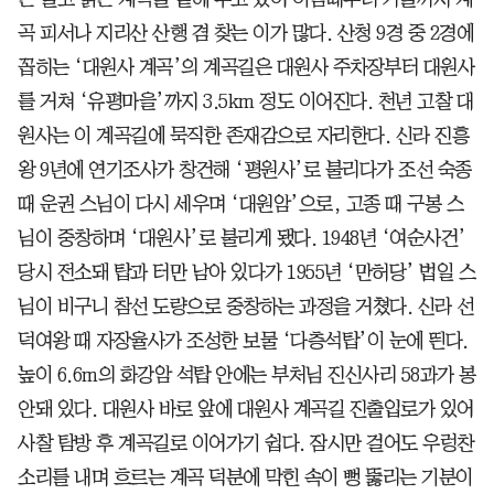
곡 피서나 지리산 산행 겸 찾는 이가 많다. 산청 9경 중 2경에
꼽히는 ‘대원사 계곡’의 계곡길은 대원사 주차장부터 대원사
를 거쳐 ‘유평마을’까지 3.5km 정도 이어진다. 천년 고찰 대
원사는 이 계곡길에 묵직한 존재감으로 자리한다. 신라 진흥
왕 9년에 연기조사가 창건해 ‘평원사’로 불리다가 조선 숙종
때 운권 스님이 다시 세우며 ‘대원암’으로, 고종 때 구봉 스
님이 중창하며 ‘대원사’로 불리게 됐다. 1948년 ‘여순사건’
당시 전소돼 탑과 터만 남아 있다가 1955년 ‘만허당’ 법일 스
님이 비구니 참선 도량으로 중창하는 과정을 거쳤다. 신라 선
덕여왕 때 자장율사가 조성한 보물 ‘다층석탑’이 눈에 띈다.
높이 6.6m의 화강암 석탑 안에는 부처님 진신사리 58과가 봉
안돼 있다. 대원사 바로 앞에 대원사 계곡길 진출입로가 있어
사찰 탐방 후 계곡길로 이어가기 쉽다. 잠시만 걸어도 우렁찬
소리를 내며 흐르는 계곡 덕분에 막힌 속이 뻥 뚫리는 기분이