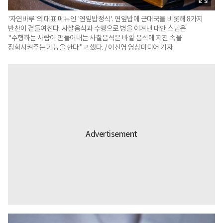
'자연바루'의 대표 메뉴인 '연잎밥정식'. 연잎밥에 근대국을 비롯해 8가지
반찬이 곁들여진다. 사찰음식과 수행으로 병을 이겨낸 대안 스님은
"수행하는 사람이 만들어내는 사찰음식은 바깥 음식에 지친 속을
정화시켜주는 기능을 한다"고 했다. / 이신영 영상미디어 기자