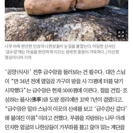
나무 아래 편안한 인상의 나한상들이 눈길을 붙잡는다. 아담한 산사인
'금수암'에는 마음을 편안하게 이끄는 섬세한 풍경이 가득하다. / 이신영
영상미디어 기자
‘공양(식사)’ 전후 금수암을 둘러보는 건 필수다. 대안 스님
이 “만 34년 전에 열일곱 가구의 땅을 사 73평에 터를 닦기
시작했다”는 금수암은 현재 5000평에 이른다. 절을 건립·조
성하는 불사(佛事)와 도량 정리에만 꼬박 7년이 걸렸다고.
“금수암은 일타 스님이 이곳의 산세를 보고 ‘금수강산 같다’
해 붙여진 이름”이라고 전했다. 푸름을 자랑하는 나무 아래
인자한 얼굴의 나한상들이 가부좌를 틀고 앉아 있는 계단을