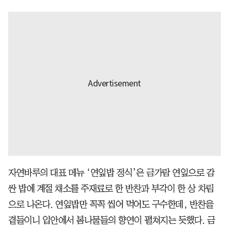
자연바루의 대표 메뉴 ‘연잎밥 정식’은 금가람 연잎으로 감
싼 밥에 계절 채소를 주재료로 한 반찬과 부각이 한 상 차림
으로 나온다. 연잎밥만 꼭꼭 씹어 먹어도 구수한데, 반찬을
곁들이니 입안에서 봄나물들의 향연이 펼쳐지는 듯했다. 금