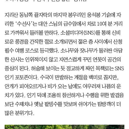
지리산 동남쪽 끝자락의 마지막 봉우리인 웅석봉 기슭에 자
리한 ‘수선사’는 대안 스님의 금수암에서 차로 10여 분 거리
로 가까워서 들러볼 만하다. 소셜미디어(SNS)를 통해 신비
로운 풍경을 간직한 절로 소개되면서 젊은 층 사이에서 산청
필수 여행 코스로 등극했다. 소나무와 잣나무가 둘러싼 아담
한 산사는 인위적이지 않고 자연스럽게 꾸민 연못이 공간의
중심이 된다. 허술해 보이는 듯 정교하게 짜인 목책로는 SNS
인기 포토존이다. 수국이 만발하는 계절을 백미로 꼽지만,
안개가 피어오르거나 비가 오는 날에도 어우러져 나름의 운
치가 있다. 인기 덕에 조용히 참선하거나 수행을 위한 발걸음
보단 수제차나 옛날 팥빙수를 맛보며 쉬어가는 탐방객이 더
많은 분위기다.