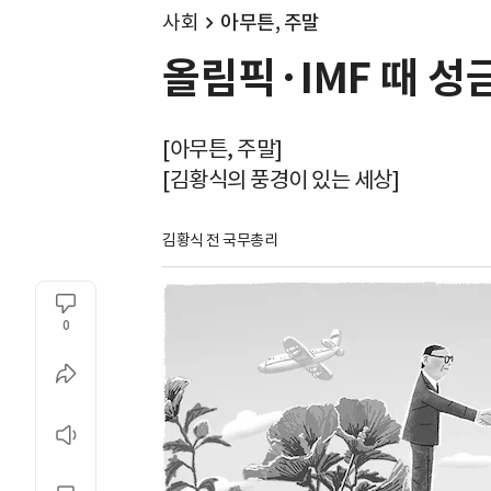
사회
아무튼, 주말
올림픽·IMF 때 성
[아무튼, 주말]
[김황식의 풍경이 있는 세상]
김황식 전 국무총리
0