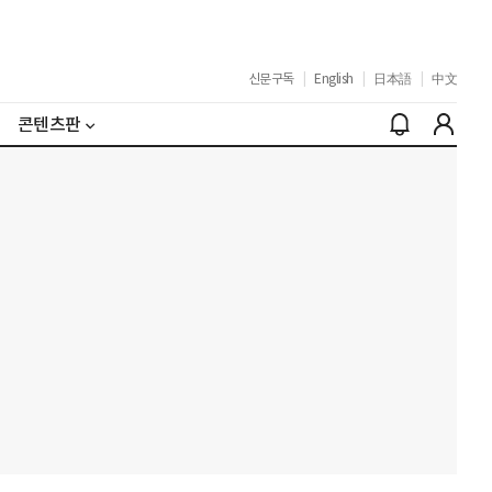
신문구독
|
English
|
日本語
|
中文
콘텐츠판