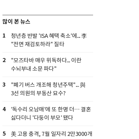
많이 본 뉴스
1
청년층 반발 'ISA 혜택 축소'에... 李
"전면 재검토하라" 질타
2
"모즈타바 매우 위독하다... 이란
수뇌부내 소문 파다"
3
"폐기 버스 개조해 청년주택"... 與
3선 의원의 부동산 묘수?
4
'독수리 오남매'에 또 한명 더… 결혼
싫다더니 '다둥이 부모' 됐다
5
美 고용 충격, 7월 일자리 2만3000개