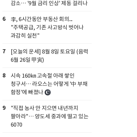
감소… '9월 금리 인상' 제동 걸리나
6
李, 6시간동안 부동산 회의...
"주택공급, 기존 사고방식 벗어나
과감히 실천"
7
[오늘의 운세] 8월 8일 토요일 (음력
6월 26일 甲寅)
8
시속 160㎞ 고속철 아래 쌓인
청구서… 라오스는 어떻게 '中 부채
함정'에 빠졌나
9
"직접 농사 안 지으면 내년까지
팔아라"… 양도세 중과에 떨고 있는
6070