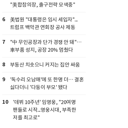
"美합참의장, 출구전략 모색중"
6
美법원 "대통령은 임시 세입자"...
트럼프 백악관 연회장 공사 제동
7
"中 무인공장과 단가 경쟁 안 돼"…
車부품 성지, 공장 20% 멈췄다
8
부동산 치솟으니 커지는 집안 싸움
9
'독수리 오남매'에 또 한명 더… 결혼
싫다더니 '다둥이 부모' 됐다
10
'데뷔 10주년' 임영웅, "20여명
팬들로 시작...영웅시대, 부족한
저를 최고로"