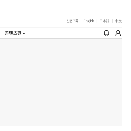
신문구독
|
English
|
日本語
|
中文
콘텐츠판