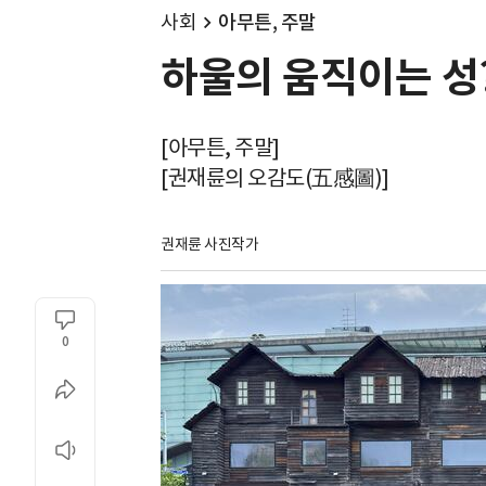
사회
아무튼, 주말
하울의 움직이는 성?.
[아무튼, 주말]
[권재륜의 오감도(五感圖)]
권재륜 사진작가
0