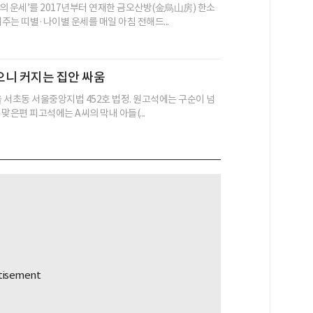
의 운세’를 2017년부터 연재한 금오산방(金烏山房) 한소
어주는 띠별·나이별 운세를 매일 아침 전해드...
으니 커지는 집안 싸움
울 서초동 서울중앙지법 452호 법정. 원고석에는 구순이 넘
, 맞은편 피고석에는 A씨의 막내 아들(...