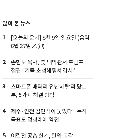
많이 본 뉴스
1
[오늘의 운세] 8월 9일 일요일 (음력
6월 27일 乙卯)
2
손현보 목사, 美 백악관서 트럼프
접견 "가족 초청해줘서 감사"
3
스마트폰 배터리 유난히 빨리 닳는
분, 5가지 해결 방법
4
제주·인천 김민석이 웃었다... 누적
득표도 정청래에 역전
5
이란전 공습 한계, 탄약 고갈…