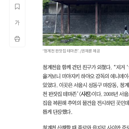
‘청계천 판잣집 테마존’. /권재륜 제공
청계천을 함께 걷던 친구가 외쳤다. “저거 
옮겨보니 미야자키 하야오 감독의 애니메이션
있었다. 이곳은 서울시 성동구 마장동, 청계
천 판잣집 테마존’<
사진
>이다. 2008년 서
집을 복원해 추억의 물건을 전시하던 곳인데 
롭게 단장했다.
청계천 산책할 때 종로와 을지로 사이만 주