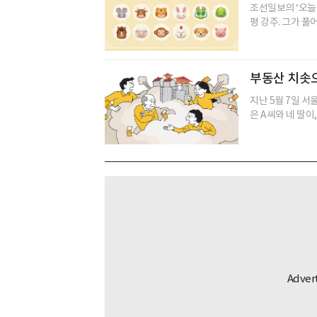
조선일보의 ‘오늘
평 강주. 그가 풀
부동산 치솟
지난 5월 7일 서
은 A씨와 네 딸이