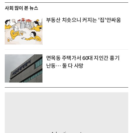
사회 많이 본 뉴스
부동산 치솟으니 커지는 '집'안싸움
면목동 주택가서 60대 지인간 흉기
난동… 둘 다 사망