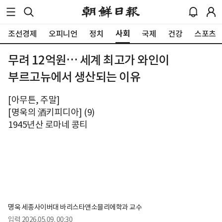
사회
조선경제
오피니언
정치
국제
건강
스포츠
무려 12억원… 세계 최고가 와인이
부르고뉴에서 생산되는 이유
[아무튼, 주말]
[명욱의 酒키피디아] (9)
1945년산 로마네 콩티
명욱 세종사이버대 바리스타앤소믈리에학과 교수
입력
2026.05.09. 00:30