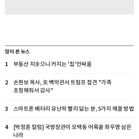
많이 본 뉴스
1
부동산 치솟으니 커지는 '집'안싸움
2
손현보 목사, 美 백악관서 트럼프 접견 "가족
초청해줘서 감사"
3
스마트폰 배터리 유난히 빨리 닳는 분, 5가지 해결 방법
4
[박정훈 칼럼] 국방장관이 모택동 어록을 좌우명 삼은
나라