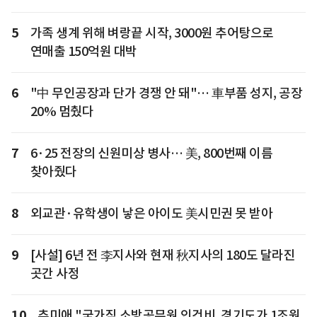
5
가족 생계 위해 벼랑끝 시작, 3000원 추어탕으로
연매출 150억원 대박
6
"中 무인공장과 단가 경쟁 안 돼"… 車부품 성지, 공장
20% 멈췄다
7
6·25 전장의 신원미상 병사… 美, 800번째 이름
찾아줬다
8
외교관·유학생이 낳은 아이도 美시민권 못 받아
9
[사설] 6년 전 李지사와 현재 秋지사의 180도 달라진
곳간 사정
10
추미애 "국가직 소방공무원 인건비, 경기도가 1조원