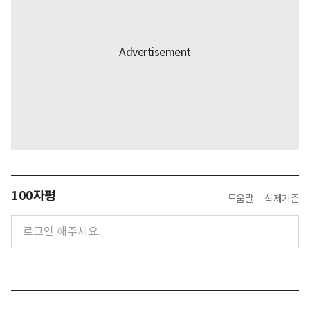
100자평
도움말
삭제기준