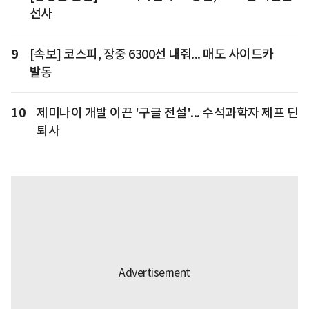
선사
9
[속보] 코스피, 장중 6300선 내줘... 매도 사이드카
발동
10
제미나이 개발 이끈 '구글 전설'... 수석과학자 제프 딘
퇴사