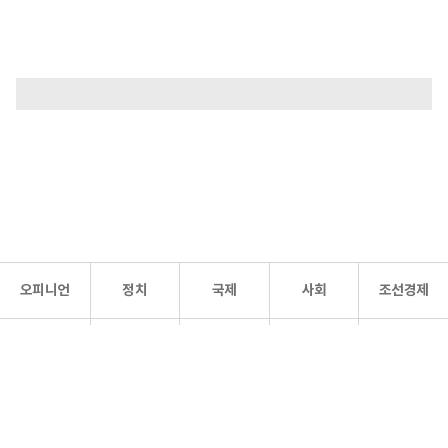
오피니언
정치
국제
사회
조선경제
문화·
조선
스포츠
건강
조선몰
연예
리더스
조선일보 공식 SNS