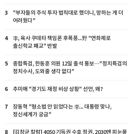
3
"부자들의 주식 투자 법칙대로 했더니, 망하는 게 더
어려웠다"
4
李, 육사 쿠데타 책임론 후폭풍...野 "연좌제로
출신학교 폐교" 반발
5
종합특검, 한동훈 의원 12일 출석 통보…"정치특검의
정치수사, 도와줄 생각 없다"
6
추미애 "경기도 재정 비상 상황" 선언, 왜?
7
장동혁 "형소법 안 읽었다는 李... 대통령 맞나,
정신세계가 궁금"
8
[김창균 칼럼] 4050 기득권 수호 정권, 2030엔 피눈물