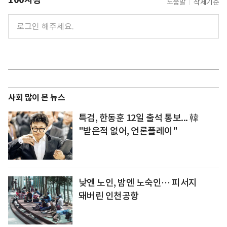
도움말
삭제기준
사회 많이 본 뉴스
특검, 한동훈 12일 출석 통보... 韓
"받은적 없어, 언론플레이"
낮엔 노인, 밤엔 노숙인… 피서지
돼버린 인천공항