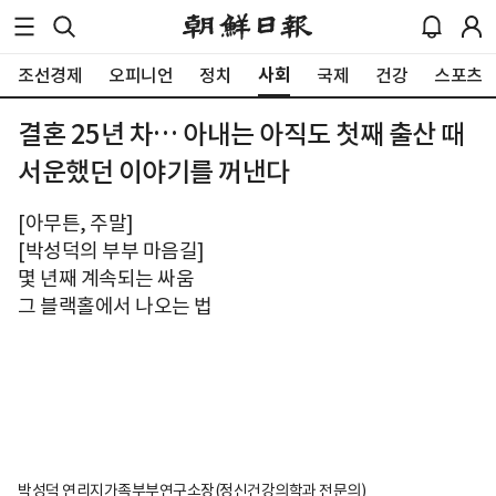
사회
조선경제
오피니언
정치
국제
건강
스포츠
결혼 25년 차… 아내는 아직도 첫째 출산 때
서운했던 이야기를 꺼낸다
[아무튼, 주말]
[박성덕의 부부 마음길]
몇 년째 계속되는 싸움
그 블랙홀에서 나오는 법
박성덕 연리지가족부부연구소장(정신건강의학과 전문의)