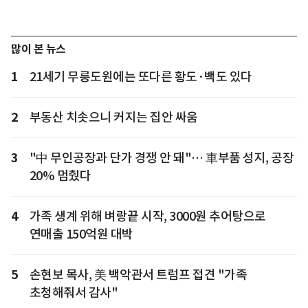
많이 본 뉴스
1
21세기 무릉도원에는 또다른 황도·백도 있다
2
부동산 치솟으니 커지는 집안 싸움
3
"中 무인공장과 단가 경쟁 안 돼"… 車부품 성지, 공장
20% 멈췄다
4
가족 생계 위해 벼랑끝 시작, 3000원 추어탕으로
연매출 150억원 대박
5
손현보 목사, 美 백악관서 트럼프 접견 "가족
초청해줘서 감사"