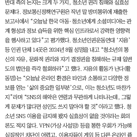
반대 측의 논지는 크게 두 가지, 청소년 권리 침해와 실효성
문제다. 정보통신정책연구원은 작년 말 방미통위에 제출한
보고서에서 “오늘날 한국 아동·청소년에게 소셜미디어는 관
계 형성과 정보 습득을 위한 핵심 인프라로서 강력한 영향력
을 행사하고 있다”고 평가했다. 청소년인권운동연대 ‘지음’
등 인권 단체 14곳은 2024년 8월 성명을 내고 “청소년의 통
신의 자유, 문화적 권리와 자기 결정권을 침해하는 규제 일변
도의 법안을 즉각 철회하라”고 했다. 지음의 활동가 난다(활
동명)는 “오늘날 온라인 환경은 타인과 소통하고 다양한 정
보를 얻는 ‘삶의 중요한 일부분’으로, 이는 청소년도 마찬가
지”라며 “SNS의 해악은 연령과 무관하게 나타나는데, 그렇
게 문제가 많다면 성인도 쓰지 말아야 할 것”이라고 했다. 청
소년 SNS 이용을 금지해 봤자 실효성이 없을 것이라는 회의
론도 적지 않다. VPN(가상 사설망) 등을 통한 우회가 가능해
실질적인 차단이 어렵고, 이용자들이 게임 등 다른 온라인 플