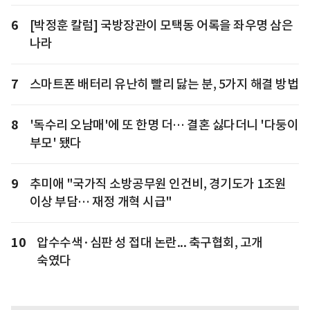
6
[박정훈 칼럼] 국방장관이 모택동 어록을 좌우명 삼은
나라
7
스마트폰 배터리 유난히 빨리 닳는 분, 5가지 해결 방법
8
'독수리 오남매'에 또 한명 더… 결혼 싫다더니 '다둥이
부모' 됐다
9
추미애 "국가직 소방공무원 인건비, 경기도가 1조원
이상 부담… 재정 개혁 시급"
10
압수수색·심판 성 접대 논란... 축구협회, 고개
숙였다