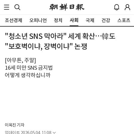
사회
조선경제
오피니언
정치
국제
건강
스포츠
"청소년 SNS 막아라" 세계 확산…韓도
"보호벽이냐, 장벽이냐" 논쟁
[아무튼, 주말]
16세 미만 SNS 금지법
어떻게 생각하십니까
이옥진 기자
업데이트
2026.05.04. 11:08