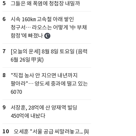
5
그들은 왜 폭염에 청첩장 내밀까
6
시속 160㎞ 고속철 아래 쌓인
청구서… 라오스는 어떻게 '中 부채
함정'에 빠졌나
7
[오늘의 운세] 8월 8일 토요일 (음력
6월 26일 甲寅)
8
"직접 농사 안 지으면 내년까지
팔아라"… 양도세 중과에 떨고 있는
6070
9
서장훈, 28억에 산 양재역 빌딩
450억에 내놨다
10
오세훈 "서울 공급 씨말려놓고... 與