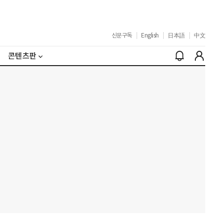
신문구독
|
English
|
日本語
|
中文
콘텐츠판