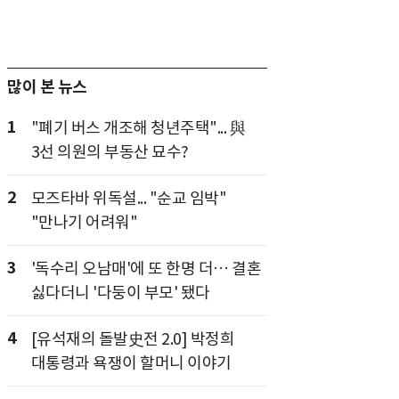
많이 본 뉴스
1
"폐기 버스 개조해 청년주택"... 與
3선 의원의 부동산 묘수?
2
모즈타바 위독설... "순교 임박"
"만나기 어려워"
3
'독수리 오남매'에 또 한명 더… 결혼
싫다더니 '다둥이 부모' 됐다
4
[유석재의 돌발史전 2.0] 박정희
대통령과 욕쟁이 할머니 이야기