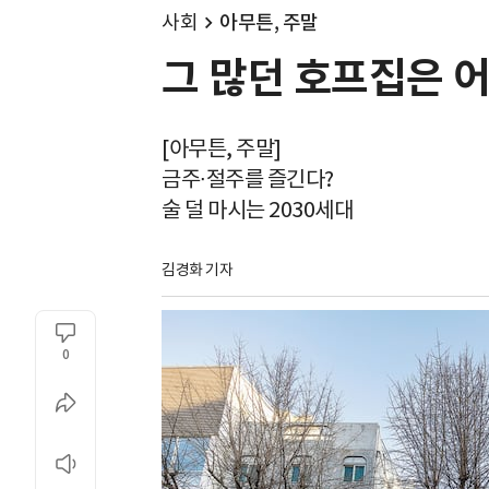
사회
아무튼, 주말
그 많던 호프집은 어
[아무튼, 주말]
금주∙절주를 즐긴다?
술 덜 마시는 2030세대
김경화 기자
0