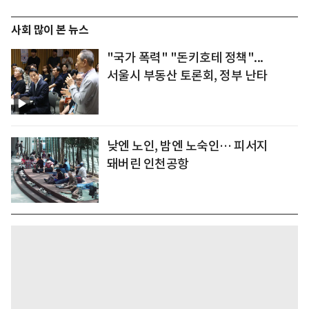
사회 많이 본 뉴스
"국가 폭력" "돈키호테 정책"...
서울시 부동산 토론회, 정부 난타
낮엔 노인, 밤엔 노숙인… 피서지
돼버린 인천공항