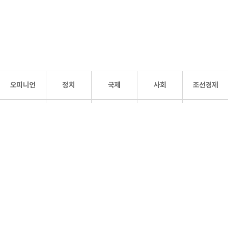
오피니언
정치
국제
사회
조선경제
문화·
조선
스포츠
건강
조선몰
연예
리더스
조선일보 공식 SNS
개인정보처리방침
사이트맵
Copyright 조선일보 All rights reserved. 무단 전재 및 재배포 금지.