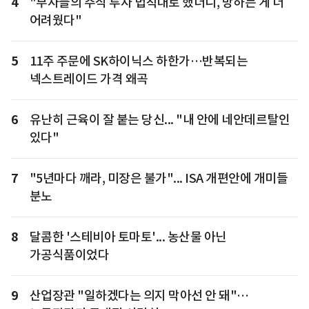
4
"부자들의 주식 투자 법칙대로 했더니, 망하는 게 더
어려웠다"
5
11주 주문에 SK하이닉스 하한가…반복되는
넥스트레이드 가격 왜곡
6
유난히 근육이 잘 붙는 당신... "내 안에 네안데르탈인
있다"
7
"5년마다 깨라, 미장은 불가"... ISA 개편안에 개미들
분노
8
달콤한 '스테비아 토마토'... 농산물 아닌
가공식품이었다
9
산업장관 "일하겠다는 의지 막아선 안 돼"…