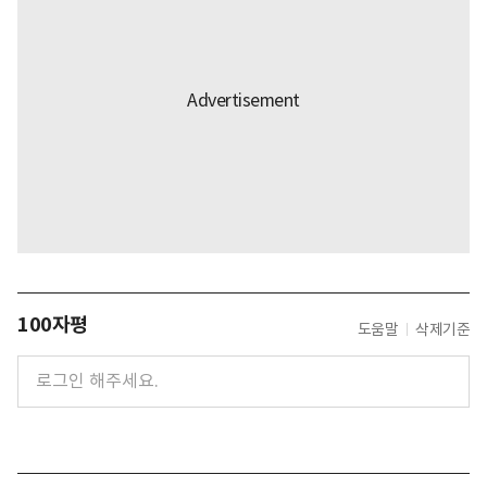
100자평
도움말
삭제기준