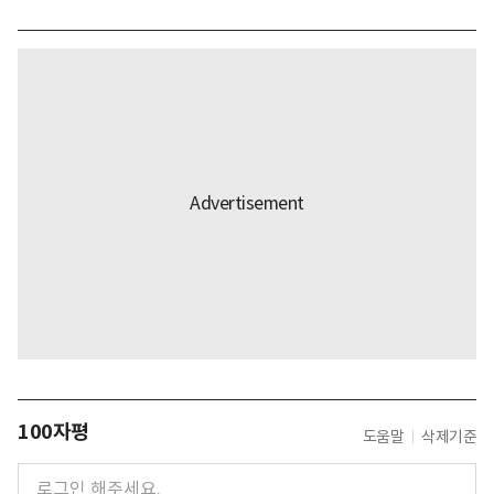
100자평
도움말
삭제기준