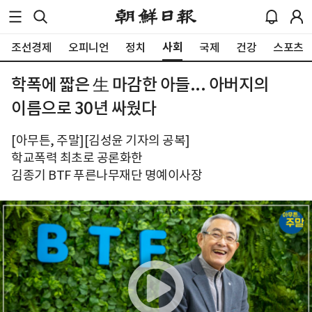
사회
조선경제
오피니언
정치
국제
건강
스포츠
학폭에 짧은 生 마감한 아들... 아버지의
이름으로 30년 싸웠다
[아무튼, 주말][김성윤 기자의 공복]
학교폭력 최초로 공론화한
김종기 BTF 푸른나무재단 명예이사장