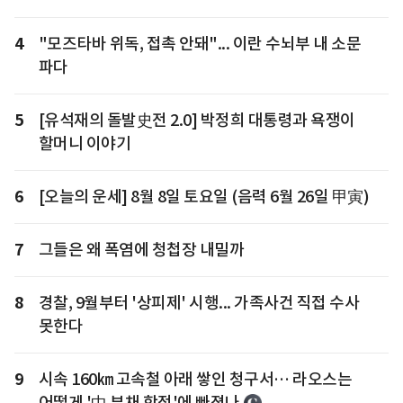
4
"모즈타바 위독, 접촉 안돼"... 이란 수뇌부 내 소문
파다
5
[유석재의 돌발史전 2.0] 박정희 대통령과 욕쟁이
할머니 이야기
6
[오늘의 운세] 8월 8일 토요일 (음력 6월 26일 甲寅)
7
그들은 왜 폭염에 청첩장 내밀까
8
경찰, 9월부터 '상피제' 시행... 가족사건 직접 수사
못한다
9
시속 160㎞ 고속철 아래 쌓인 청구서… 라오스는
어떻게 '中 부채 함정'에 빠졌나