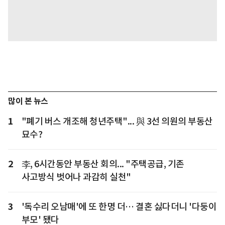
많이 본 뉴스
1
"폐기 버스 개조해 청년주택"... 與 3선 의원의 부동산
묘수?
2
李, 6시간동안 부동산 회의... "주택공급, 기존
사고방식 벗어나 과감히 실천"
3
'독수리 오남매'에 또 한명 더… 결혼 싫다더니 '다둥이
부모' 됐다