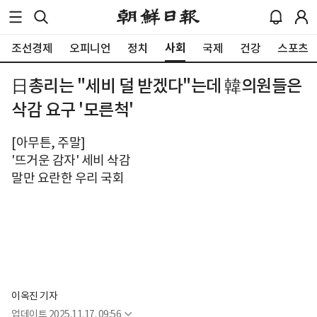
사회
조선경제
오피니언
정치
국제
건강
스포츠
日총리는 "세비 덜 받겠다"는데 韓의원들은
삭감 요구 '모른척'
[아무튼, 주말]
'뜨거운 감자' 세비 삭감
말만 요란한 우리 국회
이옥진 기자
업데이트
2025.11.17. 09:56