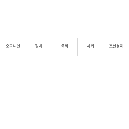
오피니언
정치
국제
사회
조선경제
문화·
조선
스포츠
건강
조선몰
연예
리더스
조선일보 공식 SNS
개인정보처리방침
사이트맵
Copyright 조선일보 All rights reserved. 무단 전재 및 재배포 금지.