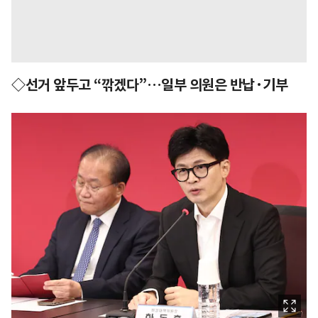
◇선거 앞두고 “깎겠다”…일부 의원은 반납·기부