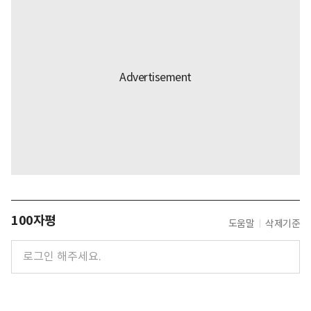
100자평
도움말
삭제기준