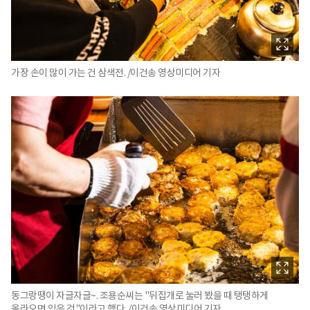
가장 손이 많이 가는 건 삼색전. /이건송 영상미디어 기자
동그랑땡이 자글자글~. 조용순씨는 "뒤집개로 눌러 봤을 때 탱탱하게
올라오면 익은 것"이라고 했다. /이건송 영상미디어 기자