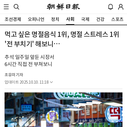
사회
조선경제
오피니언
정치
국제
건강
스포츠
먹고 싶은 명절음식 1위, 명절 스트레스 1위
'전 부치기' 해보니…
추석 일주일 앞둔 시장서
6시간 직접 전 부쳐보니
조유미 기자
업데이트
2025.10.10. 11:18