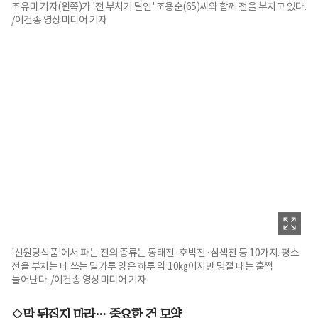
조유미 기자(왼쪽)가 '전 부치기 달인' 조용순(65)씨와 함께 전을 부치고 있다.
/이건송 영상미디어 기자
'신원당식품'에서 파는 전의 종류는 동태전·호박전·삼색전 등 10가지. 평소
전을 부치는 데 쓰는 밀가루 양은 하루 약 10㎏이지만 명절 때는 훌쩍
늘어난다. /이건송 영상미디어 기자
◇막 뒤집지 마라… 중요한 건 모양