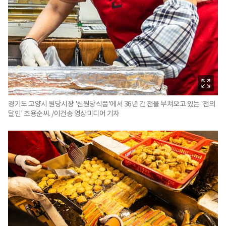
경기도 고양시 원당시장 '신원당식품'에서 36년 간 전을 부쳐오고 있는 '전의
달인' 조용순씨. /이건송 영상미디어 기자