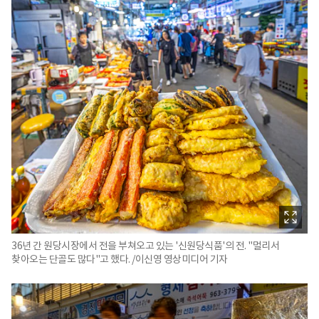
36년 간 원당시장에서 전을 부쳐오고 있는 '신원당식품'의 전. "멀리서
찾아오는 단골도 많다"고 했다. /이신영 영상미디어 기자