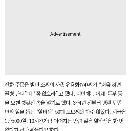
전화 주문을 받던 조씨의 사촌 유용화(74)씨가 “처음 하면
골병 난다”며 “좀 앉으라”고 했다. 이번에는 야채·두부 등
을 으깬 깻잎전 속을 넣기로 했다. 3~4년 전부터 명절 무렵
반짝 일을 돕는 ‘알바생’ 50대 고모씨와 마주 앉았다. 시급은
1만5000원. 10시간가량 이어지는 만큼 젊은 알바생은 한 번
왔다가 금방 관둔다고 한다.