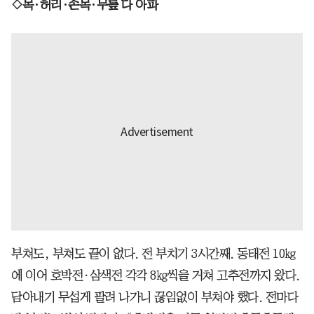
◇목·허리·손목·무릎 다 아파
부쳐도, 부쳐도 끝이 없다. 전 부치기 3시간째. 동태전 10㎏
에 이어 호박전·삼색전 각각 8㎏씩을 거쳐 고추전까지 왔다.
담아내기 무섭게 팔려 나가니 끊임없이 부쳐야 했다. 전마다