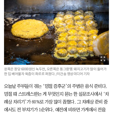
왼쪽은 장당 6000원인 녹두전, 오른쪽은 동그랑땡. 돼지고기가 많이 들어가
한 입 베어물자 육즙이 촤르르 퍼졌다. /이건송 영상미디어 기자
오늘날 주부들이 겪는 ‘명절 증후군’의 주범은 음식 준비다.
명절 때 스트레스받는 게 무엇인지 묻는 한 설문조사에서 ‘차
례상 차리기’가 60%로 가장 많이 꼽혔다. 그 차례상 준비 중
에서도 전 부치기가 1순위다. 예전에 비하면 가게에서 전을