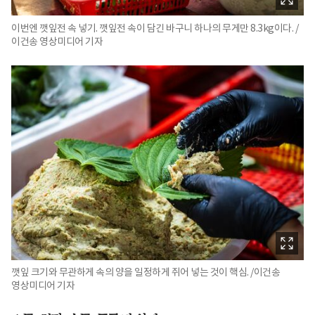
이번엔 깻잎전 속 넣기. 깻잎전 속이 담긴 바구니 하나의 무게만 8.3kg이다. /
이건송 영상미디어 기자
깻잎 크기와 무관하게 속의 양을 일정하게 쥐어 넣는 것이 핵심. /이건송
영상미디어 기자