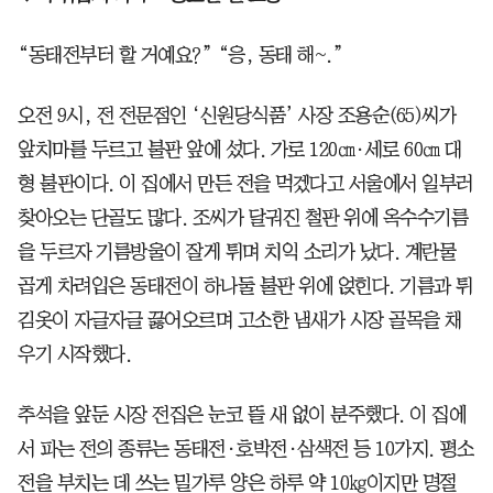
“동태전부터 할 거예요?” “응, 동태 해~.”
오전 9시, 전 전문점인 ‘신원당식품’ 사장 조용순(65)씨가
앞치마를 두르고 불판 앞에 섰다. 가로 120㎝·세로 60㎝ 대
형 불판이다. 이 집에서 만든 전을 먹겠다고 서울에서 일부러
찾아오는 단골도 많다. 조씨가 달궈진 철판 위에 옥수수기름
을 두르자 기름방울이 잘게 튀며 치익 소리가 났다. 계란물
곱게 차려입은 동태전이 하나둘 불판 위에 얹힌다. 기름과 튀
김옷이 자글자글 끓어오르며 고소한 냄새가 시장 골목을 채
우기 시작했다.
추석을 앞둔 시장 전집은 눈코 뜰 새 없이 분주했다. 이 집에
서 파는 전의 종류는 동태전·호박전·삼색전 등 10가지. 평소
전을 부치는 데 쓰는 밀가루 양은 하루 약 10㎏이지만 명절