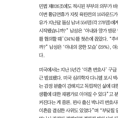
민법 제826조에도 적시된 부부의 의무가 바로
이번 황금연휴가 자칫 육탄전의 10라운드가 
유가 지난달 돌싱 남녀 556명(각 278명)
시작됐습니까?” 남성은 ‘아내와 양가 방문 협
를 협의할 때’(34%)를 첫손에 꼽았다. 
까?” 남성은 ‘아내의 꿍한 모습’(29%), 
다.
미국에서는 지난 5년간 ‘이혼 변호사’ 구
근 발표됐다. 미국 심리학자 다니엘 포시 
는 감정 분출이 강해지고 독립적인 삶에 대
생활에 대한 재평가로 이어질 수 있다”고 
커진다는 게 중론. 판사 출신 박나리 변호사
이혼을 결심한 사위도 있었다”며 “부딪칠 