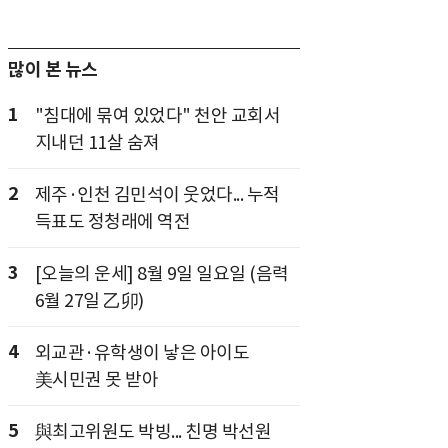
많이 본 뉴스
1
"침대에 묶여 있었다" 천안 교회서
지내던 11살 숨져
2
제주·인천 김민석이 웃었다... 누적
득표도 정청래에 역전
3
[오늘의 운세] 8월 9일 일요일 (음력
6월 27일 乙卯)
4
외교관·유학생이 낳은 아이도
美시민권 못 받아
5
與최고위원도 박빙... 친명 박선원