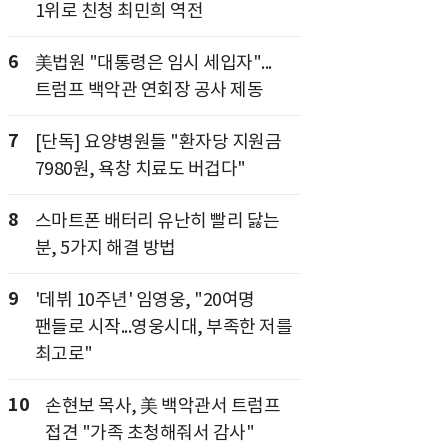
1위로 친청 최민희 역전
6
美법원 "대통령은 임시 세입자"...
트럼프 백악관 연회장 공사 제동
7
[단독] 요양병원들 "환자당 지원금
7980원, 욕창 치료도 버겁다"
8
스마트폰 배터리 유난히 빨리 닳는
분, 5가지 해결 방법
9
'데뷔 10주년' 임영웅, "20여명
팬들로 시작...영웅시대, 부족한 저를
최고로"
10
손현보 목사, 美 백악관서 트럼프
접견 "가족 초청해줘서 감사"