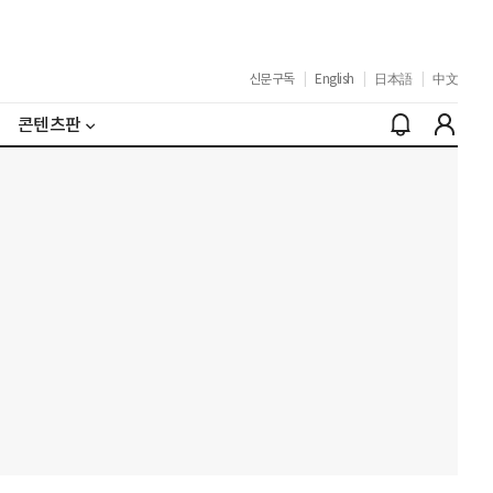
신문구독
|
English
|
日本語
|
中文
콘텐츠판