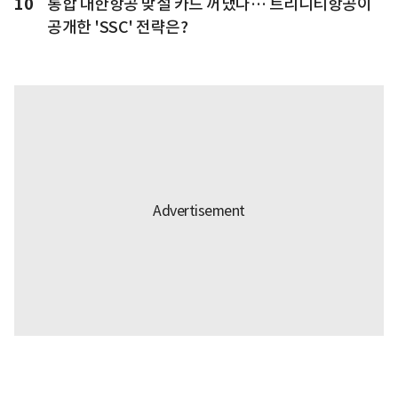
10
통합 대한항공 맞설 카드 꺼냈다… 트리니티항공이
공개한 'SSC' 전략은?