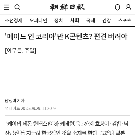
사회
조선경제
오피니언
정치
국제
건강
스포츠
'메이드 인 코리아'만 K콘텐츠? 편견 버려야
[아무튼, 주말]
남정미 기자
업데이트
2025.09.29. 11:20
‘케이팝 데몬 헌터스(이하 케데헌)’는 까치 호랑이·김밥·낙
산공원 등 지극히 한국적인 것을 소재로 한다. 그러나 일본