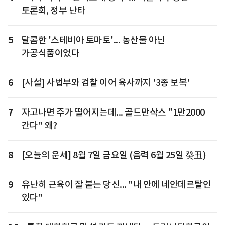
토론회, 정부 난타
5
달콤한 '스테비아 토마토'... 농산물 아닌
가공식품이었다
6
[사설] 사법부와 검찰 이어 육사까지 '3종 보복'
7
자고나면 주가 떨어지는데... 골드만삭스 "1만2000
간다" 왜?
8
[오늘의 운세] 8월 7일 금요일 (음력 6월 25일 癸丑)
9
유난히 근육이 잘 붙는 당신... "내 안에 네안데르탈인
있다"