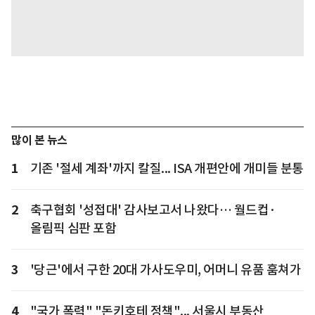
많이 본 뉴스
1
기존 '절세 계좌'까지 칼질... ISA 개편안에 개미들 분통
2
축구협회 '성접대' 감사보고서 나왔다… 월드컵·
올림픽 심판 포함
3
'당근'에서 구한 20대 가사도우미, 어머니 유품 훔쳐가
4
"국가 폭력" "돈키호테 정책"... 서울시 부동산