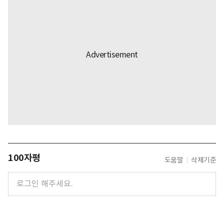
100자평
도움말
삭제기준