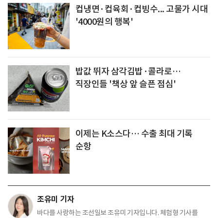
컵냉면·컵육회·컵빙수... 고물가 시대
'4000원의 행복'
밥값 뛰자 삼각김밥·콜라로…
직장인들 '책상 앞 슬픈 점심'
이제는 K소스다… 수출 최대 기록
순항
조유미 기자
바다를 사랑하는 조선일보 조유미 기자입니다. 체험형 기사를