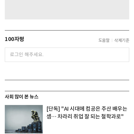
100자평
도움말
삭제기준
사회 많이 본 뉴스
[단독] "AI 시대에 컴공은 주산 배우는
셈… 차라리 취업 잘 되는 철학과로"