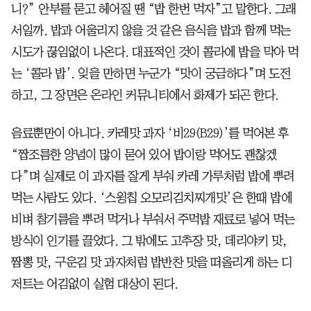
니?” 안부를 묻고 헤어질 땐 “밥 한번 먹자”고 말한다. 그래
서일까. 밥과 어울리지 않을 것 같은 음식을 밥과 함께 먹는
시도가 끊임없이 나온다. 대표적인 것이 콜라에 밥을 막아 먹
는 ‘콜라 밥’. 잊을 만하면 누군가 “맛이 궁금하다”며 도전
하고, 그 장면은 온라인 커뮤니티에서 화제가 되곤 한다.
음료뿐만이 아니다. 카레맛 과자 ‘비29(B29)’를 먹어본 후
“짭조름한 양념이 많이 묻어 있어 밥이랑 먹어도 괜찮겠
다”며 실제로 이 과자를 잘게 부숴 카레 가루처럼 밥에 뿌려
먹는 사람도 있다. ‘스윙칩 오모리김치찌개맛’은 한때 밥에
비벼 참기름을 뿌려 먹거나 부숴서 주먹밥 재료로 넣어 먹는
방식이 인기를 끌었다. 그 밖에도 고추장 맛, 데리야키 맛,
짬뽕 맛, 구운김 맛 과자처럼 밥반찬 맛을 떠올리게 하는 디
저트는 어김없이 실험 대상이 된다.