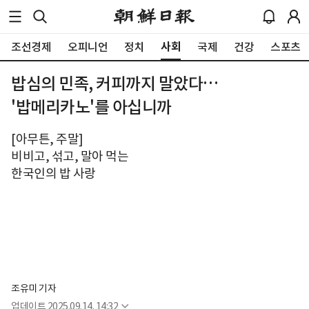
사회
조선경제
오피니언
정치
국제
건강
스포츠
밥심의 민족, 커피까지 말았다…
'밥메리카노'를 아십니까
[아무튼, 주말]
비비고, 섞고, 말아 먹는
한국인의 밥 사랑
조유미 기자
업데이트
2025.09.14. 14:32