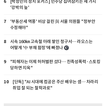
6
[박성민의 정치 포커스] 민주당 집어삼키는 세 가지
'강박의 늪'
7
'부동산세 역풍' 비상 걸린 與 서울 의원들 "정부안
수정해야"
8
시속 160㎞ 고속철 아래 쌓인 청구서… 라오스는
어떻게 '中 부채 함정'에 빠졌나
9
"피해자는 이제 허허벌판 섰다… 친족성폭력·스토킹
당하면 지옥"
10
[단독] "AI 시대에 컴공은 주산 배우는 셈… 차라리
취업 잘 되는 철학과로"