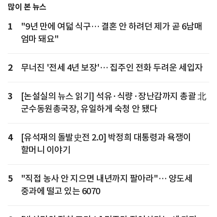
많이 본 뉴스
1
"9년 만에 여덟 식구… 결혼 안 하려던 제가 곧 6남매
엄마 돼요"
2
무너진 '전세 4년 보장'… 집주인 전화 두려운 세입자
3
[논설실의 뉴스 읽기] 석유·식량·장난감까지 총괄 北
군수동원총국장, 유일하게 숙청 안 됐다
4
[유석재의 돌발史전 2.0] 박정희 대통령과 욕쟁이
할머니 이야기
5
"직접 농사 안 지으면 내년까지 팔아라"… 양도세
중과에 떨고 있는 6070