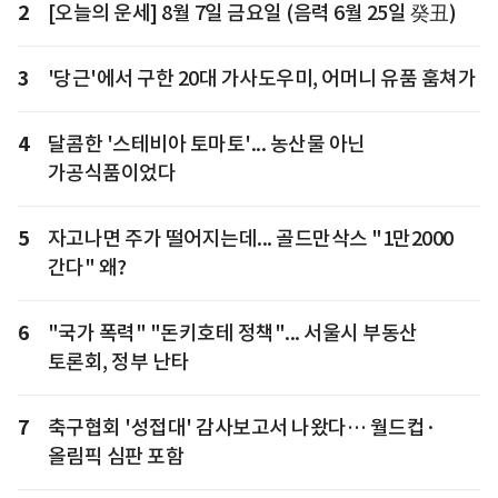
2
[오늘의 운세] 8월 7일 금요일 (음력 6월 25일 癸丑)
3
'당근'에서 구한 20대 가사도우미, 어머니 유품 훔쳐가
4
달콤한 '스테비아 토마토'... 농산물 아닌
가공식품이었다
5
자고나면 주가 떨어지는데... 골드만삭스 "1만2000
간다" 왜?
6
"국가 폭력" "돈키호테 정책"... 서울시 부동산
토론회, 정부 난타
7
축구협회 '성접대' 감사보고서 나왔다… 월드컵·
올림픽 심판 포함