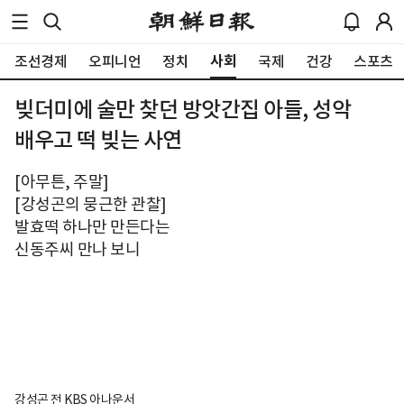
사회
조선경제
오피니언
정치
국제
건강
스포츠
빚더미에 술만 찾던 방앗간집 아들, 성악
배우고 떡 빚는 사연
[아무튼, 주말]
[강성곤의 뭉근한 관찰]
발효떡 하나만 만든다는
신동주씨 만나 보니
강성곤 전 KBS 아나운서