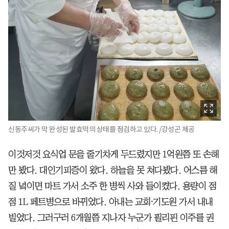
신동주씨가 막 완성된 발효떡의 상태를 점검하고 있다. /강성곤 제공
이것저것 요식업 문을 줄기차게 두드렸지만 1억원쯤 또 손해
만 봤다. 대인기피증이 왔다. 하늘을 못 쳐다봤다. 어스름 해
질 녘이면 마트 가서 소주 한 병씩 사와 들이켰다. 용량이 점
점 1L 페트병으로 바뀌었다. 아내는 교회⸱기도원 가서 내내
빌었다. 그러구러 6개월쯤 지나자 누군가 필리핀 이주를 권