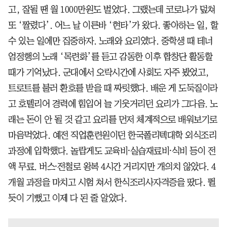
고, 잘될 땐 월 1000만원도 벌었다. 그랬는데 코로나가 덮쳐
또 ‘짤렸다’. 어느 날 이른바 ‘현타’가 왔다. 좋아하는 일, 할
수 있는 일에만 집중하자. 노래와 요리였다. 중학생 때 테너
엄정행의 노래 ‘목련화’를 듣고 감동한 이후 합창단 활동할
때가 기억났다. 군대에서 오락시간에 사회도 자주 봤었고,
트로트를 불러 환호를 받을 때 짜릿했다. 배운 게 도둑질이라
고 호텔리어 경력에 힘입어 늘 기웃거리던 요리가 그다음. 노
래는 돈이 안 될 것 같고 요리를 먼저 체계적으로 배워보기로
마음먹었다. 예전 직업훈련원이던 한국폴리텍대학 외식조리
과정에 입학했다. 놀랍게도 교육비⸱실습재료비⸱식비 등이 전
액 무료. 버스⸱전철로 왕복 4시간 거리지만 개의치 않았다. 4
개월 과정을 마치고 시험 쳐서 한식조리사자격증을 땄다. 뛸
듯이 기뻤고 이제 다 된 줄 알았다.