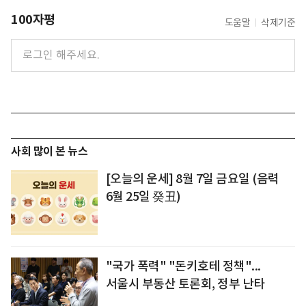
100자평
도움말
삭제기준
사회 많이 본 뉴스
[오늘의 운세] 8월 7일 금요일 (음력
6월 25일 癸丑)
"국가 폭력" "돈키호테 정책"...
서울시 부동산 토론회, 정부 난타