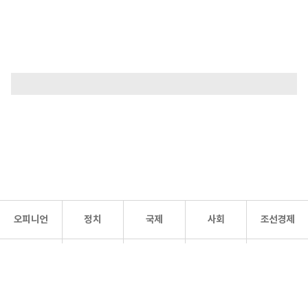
오피니언
정치
국제
사회
조선경제
문화·
조선
스포츠
건강
조선몰
연예
리더스
조선일보 공식 SNS