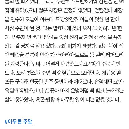
늘의 별 따기였다. 그러다 우연히 푸드벤처기업 간판을 단 떡
집에 취직했으나 젊은 사장은 열정이 없었다. 얼떨결에 매장
을 인수해 오늘에 이른다. 떡방앗간집 아들이 몇십 년 만에
떡집 주인이 된 것. 그는 발효떡에 꽂혀 오직 그것 하나만 한
다. 방부제 안 쓰고 3박 4일 숙성 원칙을 지켜 전문성을 유지
하는 걸 긍지로 삼고 있다. 노래 얘기가 빠졌다. 없는 돈에 성
악 레슨을 틈틈이 받아 가곡⸱아리아⸱트로트 등 멀티 레퍼토리
를 자랑한다. 무대는 어떻게 마련하느냐고? 행사 주문이 힌
트다. 노래 찬스를 주면 떡값 할인으로 보답한다. 개인용 앰
프를 구비해 번듯한 반주 동반이라 제대로다. 술렁대던 교만⸱
욕심과 작별하고 먼 길 돌아 마치 운명처럼 떡 빚고 노래하는
삶이 찾아왔다. 혼돈⸱방황과 마주할 일이 더는 없을 것이다.
#
아무튼 주말