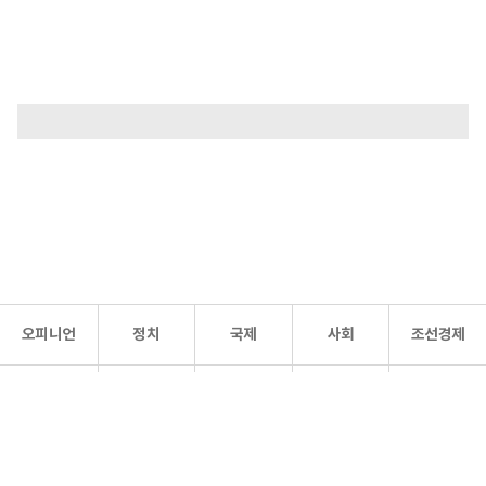
오피니언
정치
국제
사회
조선경제
문화·
조선
스포츠
건강
조선몰
연예
리더스
조선일보 공식 SNS