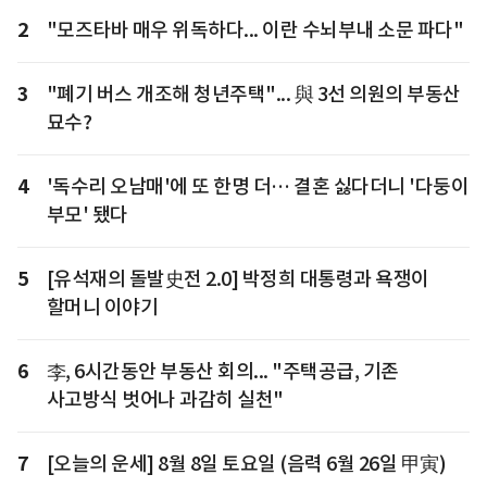
2
"모즈타바 매우 위독하다... 이란 수뇌부내 소문 파다"
3
"폐기 버스 개조해 청년주택"... 與 3선 의원의 부동산
묘수?
4
'독수리 오남매'에 또 한명 더… 결혼 싫다더니 '다둥이
부모' 됐다
5
[유석재의 돌발史전 2.0] 박정희 대통령과 욕쟁이
할머니 이야기
6
李, 6시간동안 부동산 회의... "주택공급, 기존
사고방식 벗어나 과감히 실천"
7
[오늘의 운세] 8월 8일 토요일 (음력 6월 26일 甲寅)