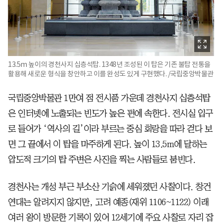
13.5m 높이의 경천사지 십층석탑. 1348년 조성된 이 탑은 기존 불탑 전통을
활용해 새로운 형식을 창안하고 이를 완성도 있게 구현했다. /국립중앙박물관
국립중앙박물관 1만여 점 전시품 가운데 경천사지 십층석탑
은 인터넷에 노출되는 빈도가 높은 편에 속한다. 전시실 입구
로 들어가 ‘역사의 길’이라 부르는 중심 회랑을 따라 걷다 보
면 그 끝에서 이 탑을 마주하게 된다. 높이 13.5m에 달하는
압도적 크기의 탑 주변은 사진을 찍는 사람들로 붐빈다.
경천사는 개성 부근 부소산 기슭에 세워졌던 사찰이다. 창건
연대는 알려지지 않지만, 고려 예종(재위 1106~1122) 이래
여러 왕이 방문한 기록이 있어 12세기에 주요 사찰로 자리 잡