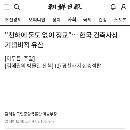
사회
조선경제
오피니언
정치
국제
건강
스포츠
"천하에 둘도 없이 정교"… 한국 건축사상
기념비적 유산
[아무튼, 주말]
[김혜원의 박물관 산책] (2) 경천사지 십층석탑
김혜원 국립중앙박물관 미술부장
업데이트
2025.09.15. 10:55