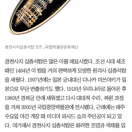
경천사지십층석탑 굿즈. /국립박물관문화재단
경천사지 십층석탑은 많은 이를 매료시켰다. 조선 시대 세조
때인 1464년 이 탑을 거의 완벽하게 모방한 원각사 십층석탑
을 세웠다. 1907년에는 일본 궁내대신 다나카 미쓰야키가 일
본으로 무단 반출하기도 했다. 1918년 우리나라로 돌아온 후
1960년 경복궁 안에 세워졌고 다시 대대적 수리, 복원 과정
을 거쳐 2005년 국립중앙박물관에 전시됐다. 근래에는 매주
수요일 야간 개장 때 미디어 파사드 쇼의 주인공이 되고 있
다. 여기에서 경천사지 십층석탑은 화려한 조명과 색채를 입