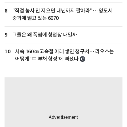
8
"직접 농사 안 지으면 내년까지 팔아라"… 양도세
중과에 떨고 있는 6070
9
그들은 왜 폭염에 청첩장 내밀까
10
시속 160㎞ 고속철 아래 쌓인 청구서… 라오스는
어떻게 '中 부채 함정'에 빠졌나