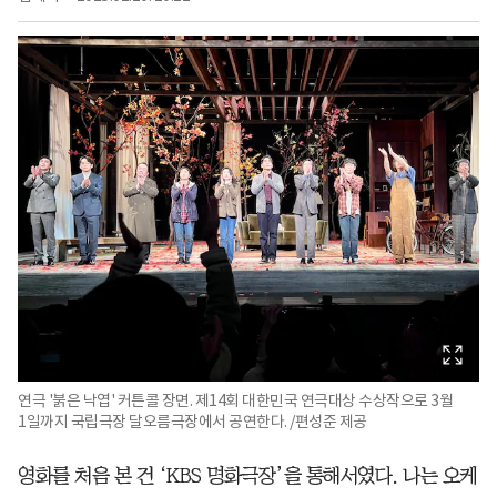
연극 '붉은 낙엽' 커튼콜 장면. 제14회 대한민국 연극대상 수상작으로 3월
1일까지 국립극장 달오름극장에서 공연한다. /편성준 제공
영화를 처음 본 건 ‘KBS 명화극장’을 통해서였다. 나는 오케