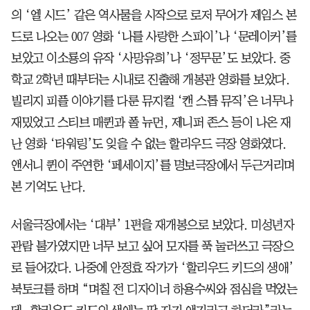
의 ‘엘 시드’ 같은 역사물을 시작으로 로저 무어가 제임스 본
드로 나오는 007 영화 ‘나를 사랑한 스파이’나 ‘문레이커’를
보았고 이소룡의 유작 ‘사망유희’나 ‘정무문’도 보았다. 중
학교 2학년 때부터는 시내로 진출해 개봉관 영화를 보았다.
빌리지 피플 이야기를 다룬 뮤지컬 ‘캔 스톱 뮤직’은 너무나
재밌었고 스티브 매퀸과 폴 뉴먼, 제니퍼 존스 등이 나온 재
난 영화 ‘타워링’도 잊을 수 없는 할리우드 극장 영화였다.
앤서니 퀸이 주연한 ‘페세이지’를 명보극장에서 두근거리며
본 기억도 난다.
서울극장에서는 ‘대부’ 1편을 재개봉으로 보았다. 미성년자
관람 불가였지만 너무 보고 싶어 모자를 푹 눌러쓰고 극장으
로 들어갔다. 나중에 안정효 작가가 ‘할리우드 키드의 생애’
북토크를 하며 “며칠 전 디자이너 하용수씨와 점심을 먹었는