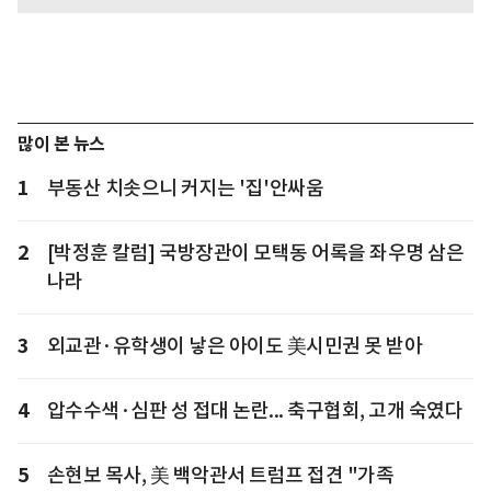
많이 본 뉴스
1
부동산 치솟으니 커지는 '집'안싸움
2
[박정훈 칼럼] 국방장관이 모택동 어록을 좌우명 삼은
나라
3
외교관·유학생이 낳은 아이도 美시민권 못 받아
4
압수수색·심판 성 접대 논란... 축구협회, 고개 숙였다
5
손현보 목사, 美 백악관서 트럼프 접견 "가족