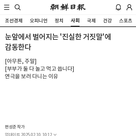
사회
조선경제
오피니언
정치
국제
건강
스포츠
눈앞에서 벌어지는 '진실한 거짓말'에
감동한다
[아무튼, 주말]
[부부가 둘 다 놀고 먹고 씁니다]
연극을 보러 다니는 이유
편성준 작가
업데이트
2025.02.10. 10:12