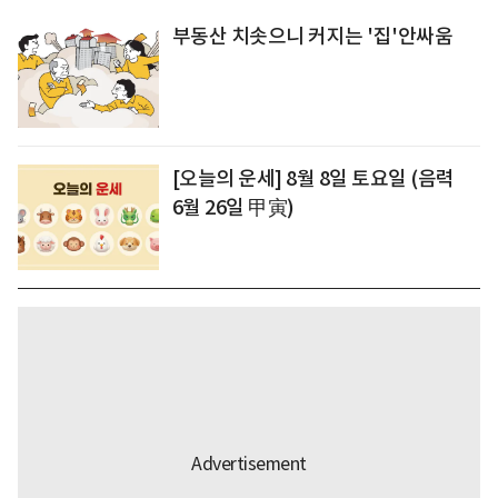
부동산 치솟으니 커지는 '집'안싸움
[오늘의 운세] 8월 8일 토요일 (음력
6월 26일 甲寅)