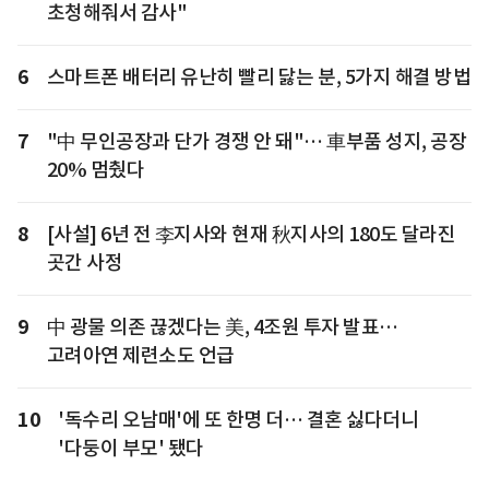
초청해줘서 감사"
6
스마트폰 배터리 유난히 빨리 닳는 분, 5가지 해결 방법
7
"中 무인공장과 단가 경쟁 안 돼"… 車부품 성지, 공장
20% 멈췄다
8
[사설] 6년 전 李지사와 현재 秋지사의 180도 달라진
곳간 사정
9
中 광물 의존 끊겠다는 美, 4조원 투자 발표…
고려아연 제련소도 언급
10
'독수리 오남매'에 또 한명 더… 결혼 싫다더니
'다둥이 부모' 됐다