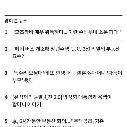
많이 본 뉴스
1
"모즈타바 매우 위독하다... 이란 수뇌부내 소문 파다"
2
"폐기 버스 개조해 청년주택"... 與 3선 의원의 부동산
묘수?
3
'독수리 오남매'에 또 한명 더… 결혼 싫다더니 '다둥이
부모' 됐다
4
[유석재의 돌발史전 2.0] 박정희 대통령과 욕쟁이
할머니 이야기
5
李, 6시간동안 부동산 회의... "주택공급, 기존