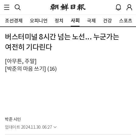
사회
조선경제
오피니언
정치
국제
건강
스포츠
버스터미널 8시간 넘는 노선... 누군가는
여전히 기다린다
[아무튼, 주말]
[박준의 마음 쓰기] (16)
박준 시인
업데이트
2024.11.30. 06:27