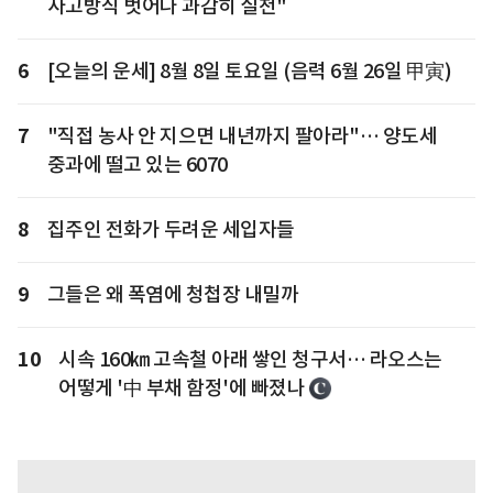
사고방식 벗어나 과감히 실천"
6
[오늘의 운세] 8월 8일 토요일 (음력 6월 26일 甲寅)
7
"직접 농사 안 지으면 내년까지 팔아라"… 양도세
중과에 떨고 있는 6070
8
집주인 전화가 두려운 세입자들
9
그들은 왜 폭염에 청첩장 내밀까
10
시속 160㎞ 고속철 아래 쌓인 청구서… 라오스는
어떻게 '中 부채 함정'에 빠졌나