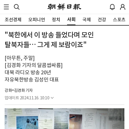
사회
조선경제
오피니언
정치
국제
건강
스포츠
"북한에서 이 방송 들었다며 모인
탈북자들… 그게 제 보람이죠"
[아무튼, 주말]
[김경화 기자의 달콤쌉싸름]
대북 라디오 방송 20년
자유북한방송 김성민 대표
강화=김경화 기자
업데이트
2024.11.16. 10:10