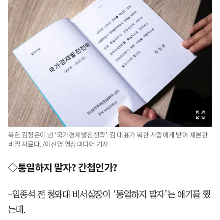
북한 김정은이 낸 ‘국가경제발전전략’. 김 대표가 북한 사람에게 받아 제본한
비밀 자료다. /이신영 영상미디어 기자
◇통일하지 말자? 간첩인가?
-임종석 전 청와대 비서실장이 ‘통일하지 말자’는 얘기를 했
는데.