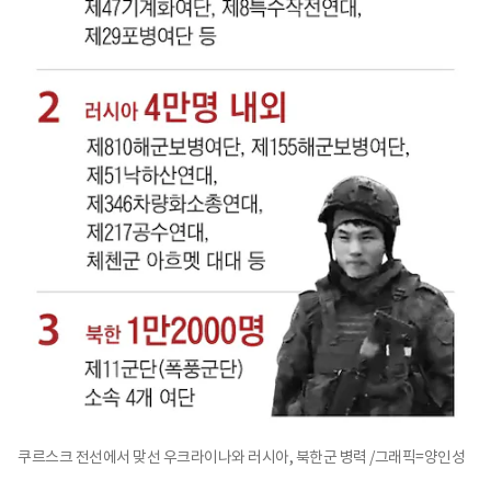
쿠르스크 전선에서 맞선 우크라이나와 러시아, 북한군 병력 /그래픽=양인성