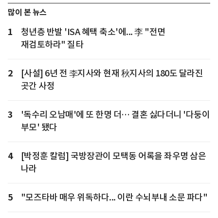
많이 본 뉴스
1
청년층 반발 'ISA 혜택 축소'에... 李 "전면
재검토하라" 질타
2
[사설] 6년 전 李지사와 현재 秋지사의 180도 달라진
곳간 사정
3
'독수리 오남매'에 또 한명 더… 결혼 싫다더니 '다둥이
부모' 됐다
4
[박정훈 칼럼] 국방장관이 모택동 어록을 좌우명 삼은
나라
5
"모즈타바 매우 위독하다... 이란 수뇌부내 소문 파다"