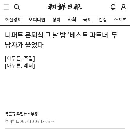
사회
조선경제
오피니언
정치
국제
건강
스포츠
니퍼트 은퇴식 그 날 밤 '베스트 파트너' 두
남자가 울었다
[아무튼, 주말]
[아무튼, 레터]
박돈규 주말뉴스부장
업데이트
2024.10.05. 13:05