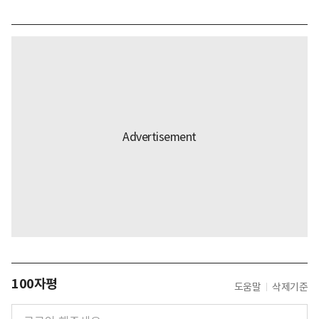
100자평
도움말
삭제기준