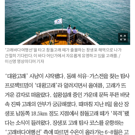
'고래바다여행선'을 타고 참돌고래 떼가 출몰하는 장생포 해역으로 나가
간절히 기다린다. 이 바다 어딘가에서 자유롭게 유영하고 있을 고래를. /
이신영 영상미디어 기자
‘대왕고래’ 사냥이 시작됐다. 동해 석유·가스전을 찾는 탐사
프로젝트명이 ‘대왕고래’라 알려지면서 올여름, 고래가 뜨
거운 감자로 떠올랐다. 설왕설래 중인 가운데 문득 푸른 바닷
속 진짜 고래의 안부가 궁금해졌다. 때마침 지난 8일 울산 장
생포 남동쪽 18.5km 정도 지점에서 참돌고래 떼가 ‘목격’됐
다는 소식이 들려왔다. 장생포 고래 탐사 코스를 운항하는
‘고래바다여행선’ 측에 따르면 수온이 올라가는 6~8월은 고