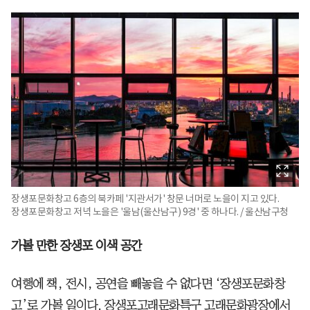
장생포문화창고 6층의 북카페 '지관서가' 창문 너머로 노을이 지고 있다.
장생포문화창고 저녁 노을은 '울남(울산남구) 9경' 중 하나다. / 울산남구청
가볼 만한 장생포 이색 공간
여행에 책, 전시, 공연을 빼놓을 수 없다면 ‘장생포문화창
고’로 가볼 일이다. 장생포고래문화특구 고래문화광장에서