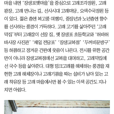
마을 내엔 ‘장생포옛마을’을 중심으로 고래조각정원, 고래
광장, 고래 만나는 길, 선사시대 고래마당, 오색수국정원 등
이 있다. 젊은 층엔 복고풍 여행지, 중장년과 노년층엔 향수
를 선사하는 풍경이 가득하다. 고래 고기를 삶아주던 ‘고래
막집’부터 고래잡이 선장 집, 옛 장생포 초등학교와 ‘허바허
바사장 사진관’ ‘제일 전당포’ ‘장생교복점’ ‘두꺼비문방구’
등 허름하고 정겨운 간판에 웃음이 나온다. 전시를 위한 공간
만이 아니라 장생교복점에선 교복을 대여하고, 고래막집에
선 국수 등을 삶아준다. 대형 밍크고래를 해체하는 풍경을 재
현한 고래 해체장이나 고래기름을 짜는 설비가 남아 있는 고
래 착유장 등 고래 마을에서만 볼 수 있는 이색 공간도 지나
치면 아쉽다.