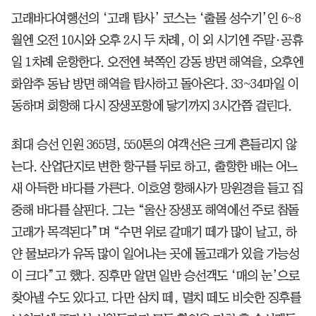
고래바다여행선의 ‘고래 탐사’ 코스는 ‘출몰 성수기’인 6~8
월엔 오전 10시와 오후 2시 두 차례, 이 외 시기엔 주말·공휴
일 1차례 운항한다. 오전엔 북쪽인 강동 방면 해역을, 오후엔
화암추 동남 방면 해역을 탐사하고 돌아온다. 33~34마일 이
동하며 회항해 다시 장생포항에 닿기까지 3시간쯤 걸린다.
최대 승선 인원 365명, 550톤의 여객선은 크게 흔들리지 않
는다. 산업단지로 변한 항구를 뒤로 하고, 출항한 배는 어느
새 아득한 바다를 가른다. 이호영 항해사가 망원경을 들고 집
중해 바다를 살핀다. 그는 “울산 장생포 해역에선 주로 참돌
고래가 목격된다”며 “수면 위로 갈매기 떼가 많이 날고, 하
얀 물보라가 유독 많이 일어나는 곳에 돌고래가 있을 가능성
이 크다”고 했다. 징후만 알면 일반 승선객도 ‘매의 눈’으로
찾아낼 수도 있다고. 다만 삼치 떼, 멸치 떼도 비슷한 징후를