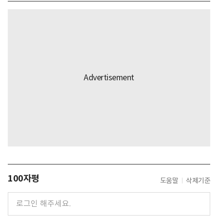
100자평
도움말
삭제기준