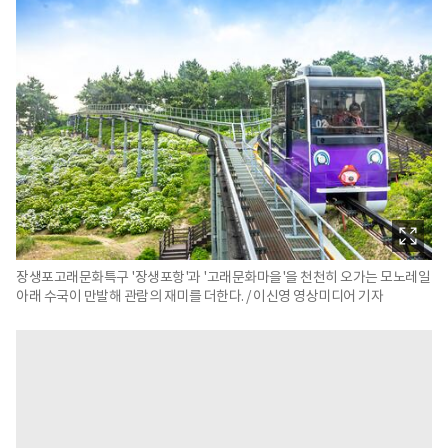
장생포고래문화특구 '장생포항'과 '고래문화마을'을 천천히 오가는 모노레일
아래 수국이 만발해 관람의 재미를 더한다. / 이신영 영상미디어 기자