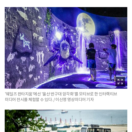
'웨일즈 판타지움'에선 '울산 반구대 암각화'를 모티브로 한 인터랙티브
미디어 전시를 체험할 수 있다. / 이신영 영상미디어 기자