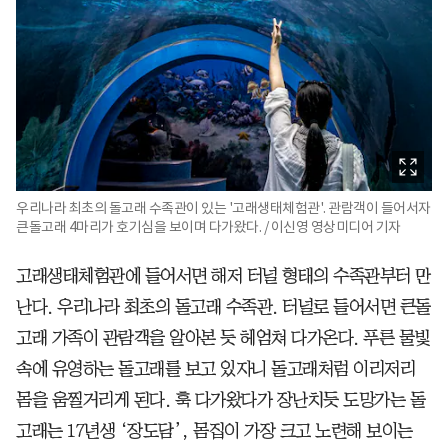
우리나라 최초의 돌고래 수족관이 있는 '고래생태체험관'. 관람객이 들어서자
큰돌고래 4마리가 호기심을 보이며 다가왔다. / 이신영 영상미디어 기자
고래생태체험관에 들어서면 해저 터널 형태의 수족관부터 만
난다. 우리나라 최초의 돌고래 수족관. 터널로 들어서면 큰돌
고래 가족이 관람객을 알아본 듯 헤엄쳐 다가온다. 푸른 물빛
속에 유영하는 돌고래를 보고 있자니 돌고래처럼 이리저리
몸을 움찔거리게 된다. 훅 다가왔다가 장난치듯 도망가는 돌
고래는 17년생 ‘장도담’, 몸집이 가장 크고 노련해 보이는