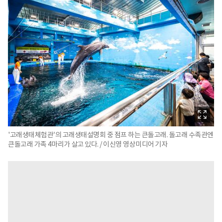
'고래생태체험관'의 고래생태설명회 중 점프 하는 큰돌고래. 돌고래 수족관엔
큰돌고래 가족 4마리가 살고 있다. / 이신영 영상미디어 기자