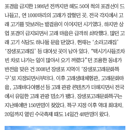
포경을 금지한 1986년 전까지만 해도 50여 척의 포경선이 드
나들고, 연 1000마리의 고래가 잡혔던 곳. 전국 각지에서 고
래 고기를 맛보려는 발걸음이 이어지던 시기였다. 하지만 상
업 포경이 금지되면서 고래 마을은 급격히 쇠락했다. 많던 고
래 고기 식당도 하나둘 문을 닫았다. 현재는 ‘소라고래집’
‘장생포고래집’ 등 대여섯 곳이 남아 있다. “택시기사들조차
빈 차로 나가는 일이 많아서 오기 꺼렸다”던 조용한 동네가
반전을 맞은 건 2008년 장생포 지역이 ‘장생포고래문화특
구’로 지정되면서부터다. 이후 고래생태체험관, 고래문화마
을, 고래바다여행선 등 고래 관광 콘텐츠가 더해지면서 전국
에서 유일한 고래 관광 명소가 됐다. 장생포고래문화특구는
지난해에만 150만명이 찾았다. 특구 지정 이후 역대 최대치.
20일까지 열린 수국축제 때도 14일간 48만명이 왔다.