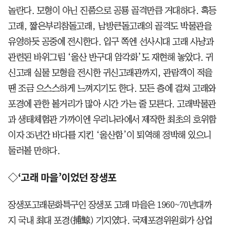
놀란다. 모형이 아닌 진품으로 공룡 골격만큼 거대하다. 혹등
고래, 짧은부리참돌고래, 남방큰돌고래의 골격도 박물관을
유영하듯 공중에 전시한다. 입구 쪽엔 선사시대 고래 사냥과
관련된 바위그림 ‘울산 반구대 암각화’도 재현해 놓았다. 귀
신고래 실물 모형을 전시한 귀신고래관까지, 관람객이 적을
땐 조금 으스스하게 느껴지기도 한다. 모든 층에 걸쳐 고래와
포경에 관한 볼거리가 많아 시간 가는 줄 모른다. 고래박물관
과 생태체험관 가까이엔 우리나라에서 제작한 최초의 호위함
이자 35년간 바다를 지킨 ‘울산함’이 퇴역해 정박해 있으니
둘러볼 만하다.
◇‘고래 마을’이었던 장생포
장생포고래문화특구인 장생포 고래 마을은 1960~70년대까
지 국내 최대 포경(捕鯨) 기지였다. 국제포경위원회가 상업