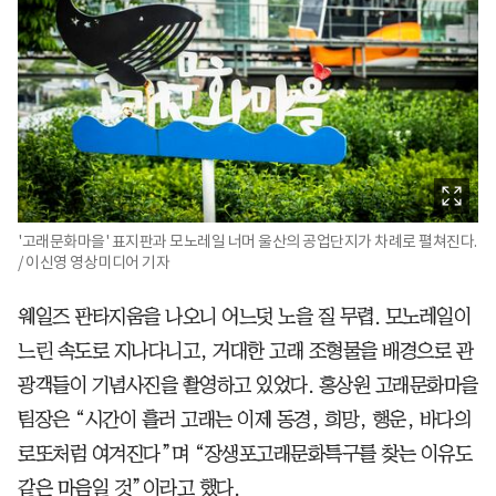
'고래문화마을' 표지판과 모노레일 너머 울산의 공업단지가 차례로 펼쳐진다.
/ 이신영 영상미디어 기자
웨일즈 판타지움을 나오니 어느덧 노을 질 무렵. 모노레일이
느린 속도로 지나다니고, 거대한 고래 조형물을 배경으로 관
광객들이 기념사진을 촬영하고 있었다. 홍상원 고래문화마을
팀장은 “시간이 흘러 고래는 이제 동경, 희망, 행운, 바다의
로또처럼 여겨진다”며 “장생포고래문화특구를 찾는 이유도
같은 마음일 것”이라고 했다.