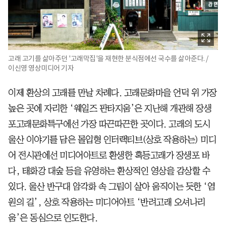
고래 고기를 삶아주던 '고래막집'을 재현한 분식점에선 국수를 삶아준다. /
이신영 영상미디어 기자
이제 환상의 고래를 만날 차례다. 고래문화마을 언덕 위 가장
높은 곳에 자리한 ‘웨일즈 판타지움’은 지난해 개관해 장생
포고래문화특구에선 가장 따끈따끈한 곳이다. 고래의 도시
울산 이야기를 담은 몰입형 인터랙티브(상호 작용하는) 미디
어 전시관에선 미디어아트로 환생한 혹등고래가 장생포 바
다, 태화강 대숲 등을 유영하는 환상적인 영상을 감상할 수
있다. 울산 반구대 암각화 속 그림이 살아 움직이는 듯한 ‘염
원의 길’, 상호 작용하는 미디어아트 ‘반려고래 오셔나리
움’은 동심으로 인도한다.