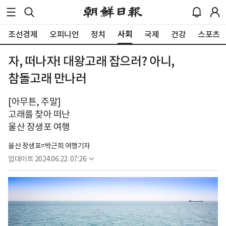
사회
조선경제
오피니언
정치
국제
건강
스포츠
자, 떠나자! 대왕고래 잡으러? 아니,
참돌고래 만나러
[아무튼, 주말]
고래를 찾아 떠난
울산 장생포 여행
울산 장생포=박근희 여행기자
업데이트
2024.06.22. 07:26