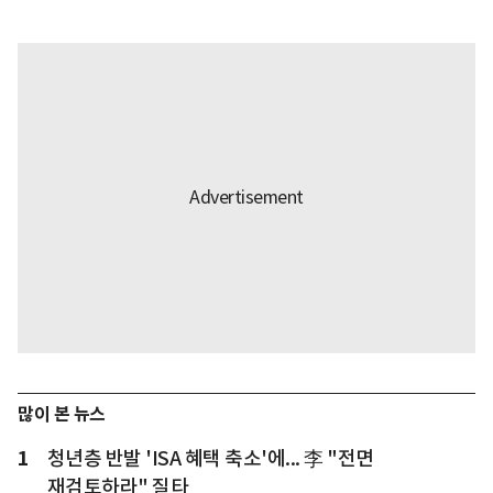
많이 본 뉴스
1
청년층 반발 'ISA 혜택 축소'에... 李 "전면
재검토하라" 질타