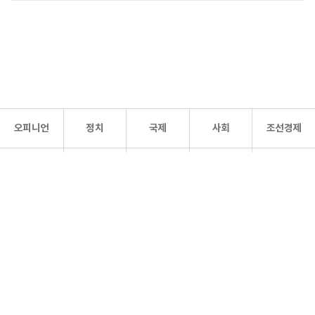
오피니언
정치
국제
사회
조선경제
문화·
조선
스포츠
건강
조선몰
연예
리더스
조선일보 공식 SNS
개인정보처리방침
사이트맵
Copyright 조선일보 All rights reserved. 무단 전재 및 재배포 금지.