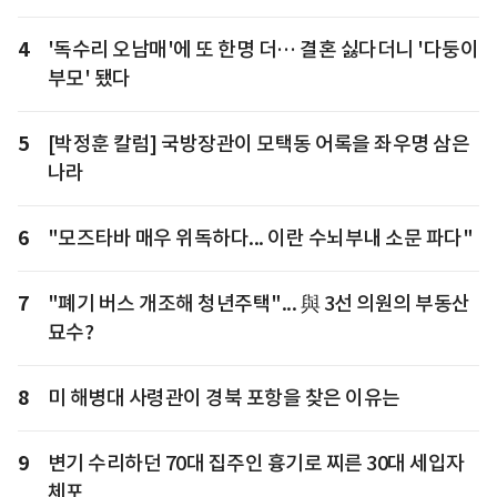
4
'독수리 오남매'에 또 한명 더… 결혼 싫다더니 '다둥이
부모' 됐다
5
[박정훈 칼럼] 국방장관이 모택동 어록을 좌우명 삼은
나라
6
"모즈타바 매우 위독하다... 이란 수뇌부내 소문 파다"
7
"폐기 버스 개조해 청년주택"... 與 3선 의원의 부동산
묘수?
8
미 해병대 사령관이 경북 포항을 찾은 이유는
9
변기 수리하던 70대 집주인 흉기로 찌른 30대 세입자
체포