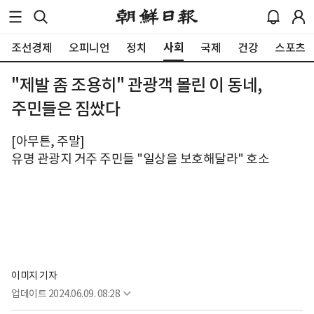
사회
조선경제
오피니언
정치
국제
건강
스포츠
"제발 좀 조용히" 관광객 몰린 이 동네,
주민들은 짐쌌다
[아무튼, 주말]
유명 관광지 거주 주민들 "일상을 보호해달라" 호소
이미지 기자
업데이트
2024.06.09. 08:28