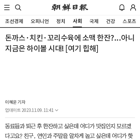
사회
조선경제
오피니언
정치
국제
건강
스포츠
돈까스·치킨·꼬리수육에 소맥 한잔?...아니
지금은 하이볼 시대! [여기 힙해]
이혜운 기자
업데이트
2023.11.09. 11:41
동료들과 퇴근 후 한잔하고 싶은데 어디가 맛집인지 모르겠
다고요? 친구, 연인과 주말을 알차게 놀고 싶은데 어디가 핫