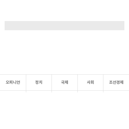
오피니언
정치
국제
사회
조선경제
문화·
조선
스포츠
건강
조선몰
연예
리더스
조선일보 공식 SNS