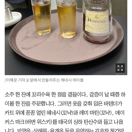
/이혜운 기자 눈앞에서 만들어주는 헤네시 하이볼
소주 한 잔에 꼬리수육 한 점을 곁들이다, 갈증이 날 때쯤 하
이볼 한 잔을 주문합니다. 그러면 옷을 갖춰 입은 바텐더가
카트 위에 꽁꽁 얼린 헤네시(꼬냑)와 레미 마틴(꼬냑), 메이
커스 마크(버번 위스키)를 태국의 싱하 탄산수와 들고 나옵
니다. 피양옥·상해루·육개옥 등을 운영하는 김호찬 청간막