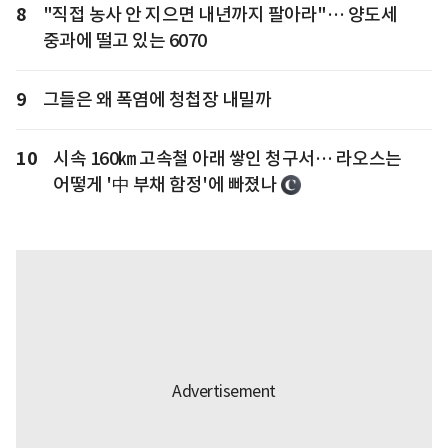
8
"직접 농사 안 지으면 내년까지 팔아라"… 양도세
중과에 떨고 있는 6070
9
그들은 왜 폭염에 청첩장 내밀까
10
시속 160㎞ 고속철 아래 쌓인 청구서… 라오스는
어떻게 '中 부채 함정'에 빠졌나