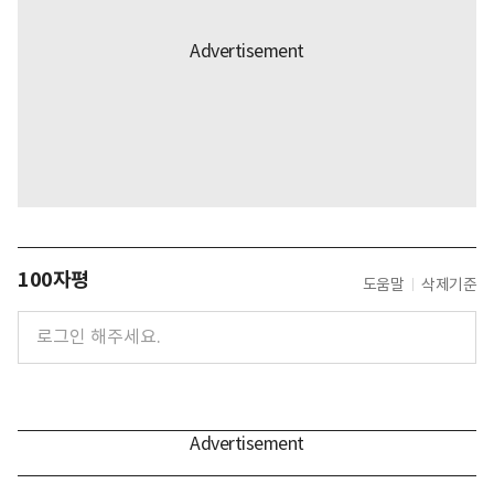
100자평
도움말
삭제기준