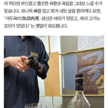
어 먹으면 부드럽고 쫄깃한 육향과 육질을 그대로 느낄 수가
있습니다. 하나씩 뼈를 잡고 벗겨 내듯 살을 뜯어먹다 보면,
‘어두육미(魚頭肉尾·생선은 머리가 맛있고, 육지 고기는
꼬리가 맛있다)’는 옛말이 떠오릅니다.