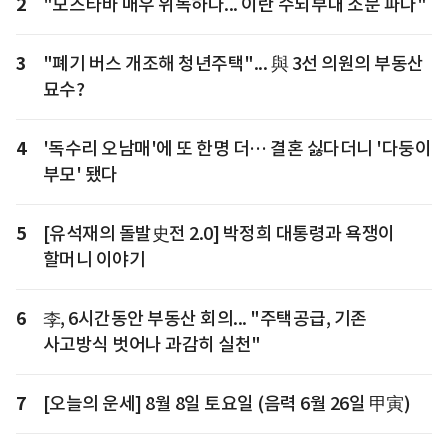
2
"모즈타바 매우 위독하다... 이란 수뇌부내 소문 파다"
3
"폐기 버스 개조해 청년주택"... 與 3선 의원의 부동산
묘수?
4
'독수리 오남매'에 또 한명 더… 결혼 싫다더니 '다둥이
부모' 됐다
5
[유석재의 돌발史전 2.0] 박정희 대통령과 욕쟁이
할머니 이야기
6
李, 6시간동안 부동산 회의... "주택공급, 기존
사고방식 벗어나 과감히 실천"
7
[오늘의 운세] 8월 8일 토요일 (음력 6월 26일 甲寅)