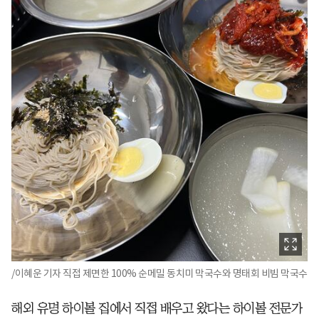
/이혜운 기자 직접 제면한 100% 순메밀 동치미 막국수와 명태회 비빔 막국수
해외 유명 하이볼 집에서 직접 배우고 왔다는 하이볼 전문가