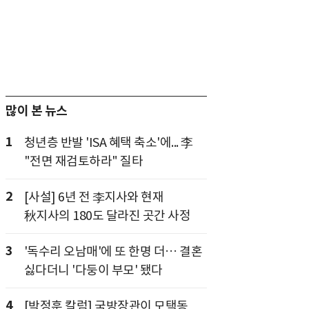
많이 본 뉴스
1
청년층 반발 'ISA 혜택 축소'에... 李
"전면 재검토하라" 질타
2
[사설] 6년 전 李지사와 현재
秋지사의 180도 달라진 곳간 사정
3
'독수리 오남매'에 또 한명 더… 결혼
싫다더니 '다둥이 부모' 됐다
4
[박정훈 칼럼] 국방장관이 모택동