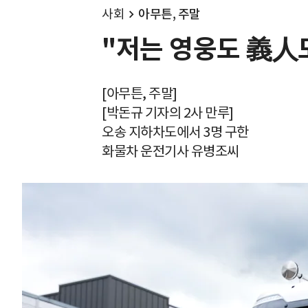
사회
아무튼, 주말
"저는 영웅도 義人도
[아무튼, 주말]
[박돈규 기자의 2사 만루]
오송 지하차도에서 3명 구한
화물차 운전기사 유병조씨