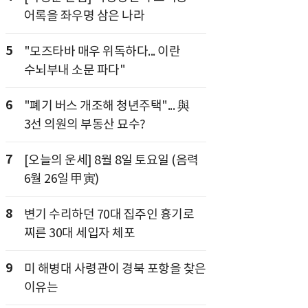
어록을 좌우명 삼은 나라
5
"모즈타바 매우 위독하다... 이란
수뇌부내 소문 파다"
6
"폐기 버스 개조해 청년주택"... 與
3선 의원의 부동산 묘수?
7
[오늘의 운세] 8월 8일 토요일 (음력
6월 26일 甲寅)
8
변기 수리하던 70대 집주인 흉기로
찌른 30대 세입자 체포
9
미 해병대 사령관이 경북 포항을 찾은
이유는