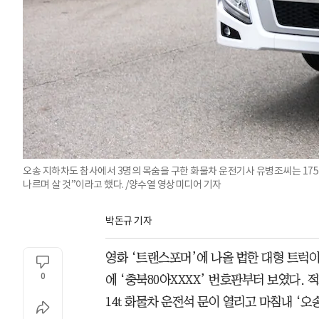
오송 지하차도 참사에서 3명의 목숨을 구한 화물차 운전기사 유병조씨는 175㎝에
나르며 살 것”이라고 했다. /양수열 영상미디어 기자
박돈규 기자
영화 ‘트랜스포머’에 나올 법한 대형 트럭
0
에 ‘충북80아XXXX’ 번호판부터 보였다. 
14t 화물차 운전석 문이 열리고 마침내 ‘