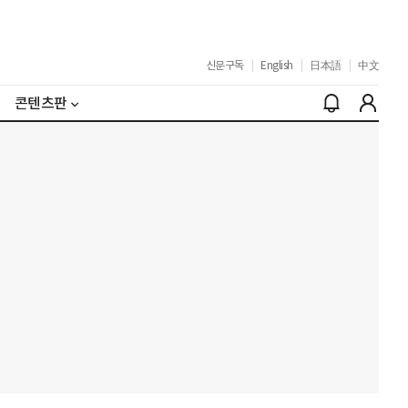
신문구독
|
English
|
日本語
|
中文
콘텐츠판