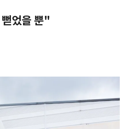
 뻗었을 뿐"