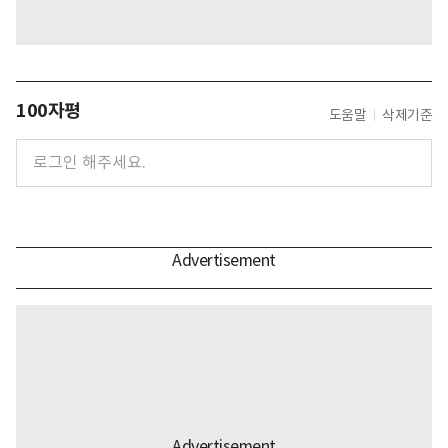
100자평
도움말
삭제기준