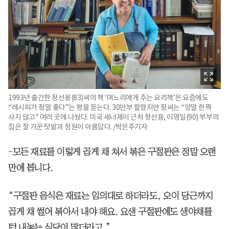
1993년 출간한 장선용(83)씨의 책 ‘며느리에게 주는 요리책’은 요즘에도
“레시피가 정말 좋다”는 평을 듣는다. 30만부 팔렸지만 장씨는 “양말 한짝
사지 않고” 여러 곳에 나눴다. 미국 새너제이 근처 장선용, 이영일(90) 부부의
집은 잘 가꾼 텃밭과 정원이 아름답다. /박은주기자
-모든 재료를 이렇게 곱게 채 쳐서 볶은 구절판은 정말 오랜
만에 봅니다.
“구절판 음식은 재료는 임의대로 하더라도, 오이 당근까지
곱게 채 썰어 볶아서 내야 해요. 요샌 구절판에도 생야채를
턱 내놓는 식당이 많더라고.”