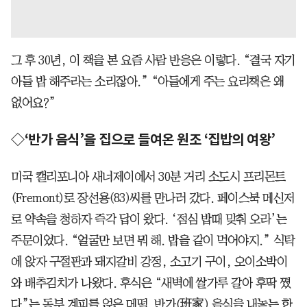
그 후 30년, 이 책을 본 요즘 사람 반응은 이렇다. “결국 자기
아들 밥 해주라는 소리잖아.” “아들에게 주는 요리책은 왜
없어요?”
◇‘반가 음식’을 집으로 들여온 원조 ‘집밥의 여왕’
미국 캘리포니아 새너제이에서 30분 거리 소도시 프리몬트
(Fremont)로 장선용(83)씨를 만나러 갔다. 페이스북 메신저
로 약속을 청하자 즉각 답이 왔다. ‘점심 밥때 맞춰 오라’는
주문이었다. “얼굴만 보면 뭐 해. 밥을 같이 먹어야지.” 식탁
에 앉자 구절판과 돼지갈비 강정, 소고기 구이, 오이소박이
와 배추김치가 나왔다. 후식은 “새벽에 쌀가루 갈아 후딱 쪘
다”는 동부 계피를 얹은 메떡. 반가(班家) 음식을 내놓는 한