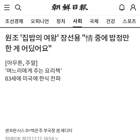
사회
조선경제
오피니언
정치
국제
건강
스포츠
원조 '집밥의 여왕' 장선용 "情 중에 밥정만
한 게 어딨어요"
[아무튼, 주말]
'며느리에게 주는 요리책'
83세에 미국에 한식 전파
샌프란시스코=박은주 부국장 겸 에디터
업데이트
2023.12.12. 16:54