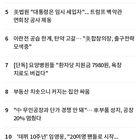
5
美법원 "대통령은 임시 세입자"... 트럼프 백악관
연회장 공사 제동
6
이란전 공습 한계, 탄약 고갈… "美합참의장, 출구전략
모색중"
7
[단독] 요양병원들 "환자당 지원금 7980원, 욕창
치료도 버겁다"
8
부동산 치솟으니 커지는 집안 싸움
9
"中 무인공장과 단가 경쟁 안 돼"… 車부품 성지, 공장
20% 멈췄다
10
'데뷔 10주년' 임영웅, "20여명 팬들로 시작...