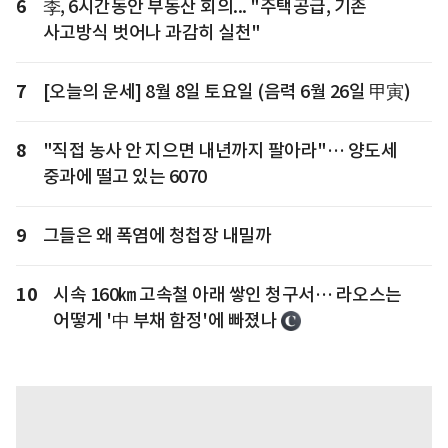
6
李, 6시간동안 부동산 회의... "주택공급, 기존
사고방식 벗어나 과감히 실천"
7
[오늘의 운세] 8월 8일 토요일 (음력 6월 26일 甲寅)
8
"직접 농사 안 지으면 내년까지 팔아라"… 양도세
중과에 떨고 있는 6070
9
그들은 왜 폭염에 청첩장 내밀까
10
시속 160㎞ 고속철 아래 쌓인 청구서… 라오스는
어떻게 '中 부채 함정'에 빠졌나