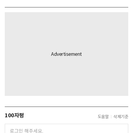
100자평
도움말
삭제기준