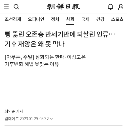
사회
조선경제
오피니언
정치
국제
건강
스포츠
뻥 뚫린 오존층 반세기만에 되살린 인류…
기후 재앙은 왜 못 막나
[아무튼, 주말] 심화되는 한파·이상고온
기후변화 해법 못찾는 이유
최인준 기자
업데이트
2023.01.29. 05:32