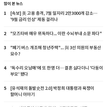
많이 본 뉴스
1
[속보] 美 고용 충격, 7월 일자리 2만3000개 감소…
'9월 금리 인상' 제동 걸리나
2
"모즈타바 매우 위독하다... 이란 수뇌부내 소문 파다"
3
"폐기 버스 개조해 청년주택"... 與 3선 의원의 부동산
묘수?
4
'독수리 오남매'에 또 한명 더… 결혼 싫다더니 '다둥이
부모' 됐다
5
[유석재의 돌발史전 2.0] 박정희 대통령과 욕쟁이
할머니 이야기