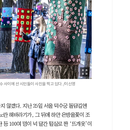
수 사이에 선 시민들이 사진을 찍고 있다. /이신영
 않겠다. 지난 25일 서울 덕수궁 돌담길엔
 노란 해바라기가, 그 뒤에 하얀 은방울꽃이 조
등 100여 명이 넉 달간 털실로 짠 ‘뜨개옷’이