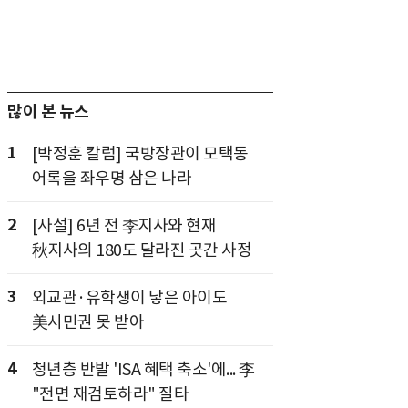
많이 본 뉴스
1
[박정훈 칼럼] 국방장관이 모택동
어록을 좌우명 삼은 나라
2
[사설] 6년 전 李지사와 현재
秋지사의 180도 달라진 곳간 사정
3
외교관·유학생이 낳은 아이도
美시민권 못 받아
4
청년층 반발 'ISA 혜택 축소'에... 李
"전면 재검토하라" 질타