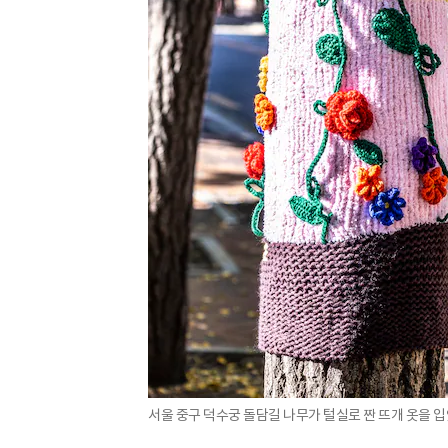
서울 중구 덕수궁 돌담길 나무가 털실로 짠 뜨개 옷을 입