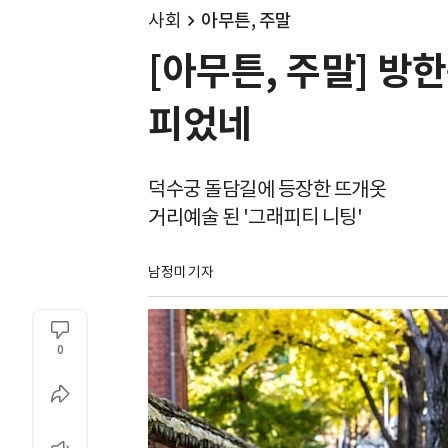
사회
아무튼, 주말
[아무튼, 주말] 방
피었네
덕수궁 돌담길에 등장한 뜨개옷
거리예술 된 '그래피티 니팅'
남정미 기자
0