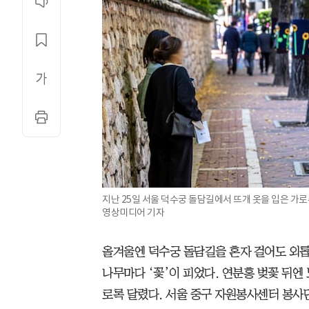
지난 25일 서울 덕수궁 돌담길에서 뜨개 옷을 입은 가로
영상미디어 기자
올겨울엔 덕수궁 돌담길을 혼자 걸어도 외롭지
나무마다 ‘꽃’이 피었다. 연분홍 벚꽃 뒤엔
로록 달렸다. 서울 중구 자원봉사센터 봉사단 