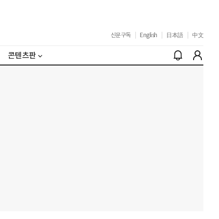
신문구독
|
English
|
日本語
|
中文
콘텐츠판