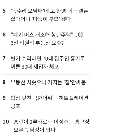
5
'독수리 오남매'에 또 한명 더… 결혼
싫다더니 '다둥이 부모' 됐다
6
"폐기 버스 개조해 청년주택"... 與
3선 의원의 부동산 묘수?
7
변기 수리하던 70대 집주인 흉기로
찌른 30대 세입자 체포
8
부동산 치솟으니 커지는 '집'안싸움
9
밥상 덮친 극한더위… 히트플레이션
공포
10
홈런이 2루타로… 이정후는 홈구장
오른쪽 담장이 밉다